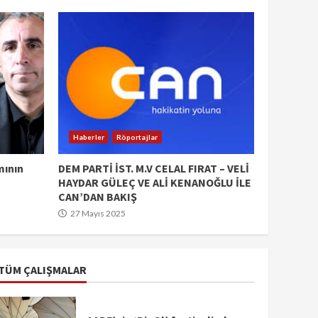
Haberler
Röportajlar
mının
DEM PARTİ İST. M.V CELAL FIRAT – VELİ
HAYDAR GÜLEÇ VE ALİ KENANOĞLU İLE
CAN’DAN BAKIŞ
27 Mayıs 2025
TÜM ÇALIŞMALAR