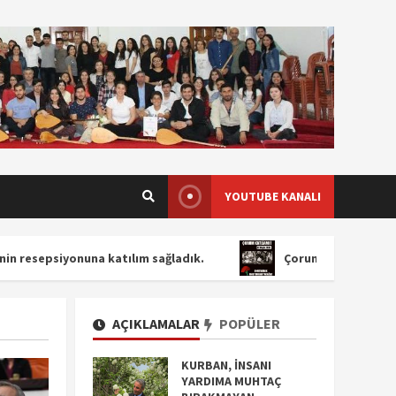
YOUTUBE KANALI
yonuna katılım sağladık.
Çorum Katliamı’nın 46. yılında,
AÇIKLAMALAR
POPÜLER
KURBAN, İNSANI
YARDIMA MUHTAÇ