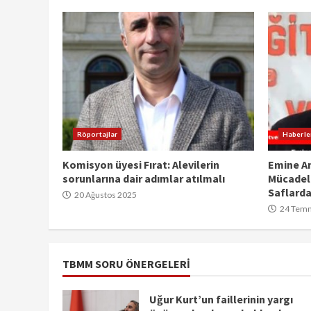
Röportajlar
Haberle
Komisyon üyesi Fırat: Alevilerin
Emine A
sorunlarına dair adımlar atılmalı
Mücadel
Saflarda
20 Ağustos 2025
24 Tem
TBMM SORU ÖNERGELERİ
Uğur Kurt’un faillerinin yargı