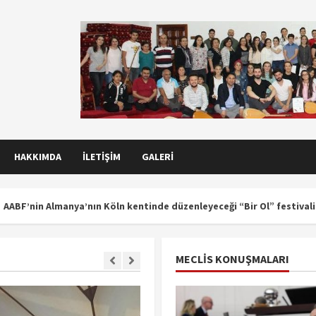
HAKKIMDA
İLETIŞIM
GALERI
lmanya’nın Köln kentinde düzenleyeceği “Bir Ol” festivalinin resepsi
MECLIS KONUŞMALARI