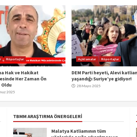
r
Röportajlar
Açıklamalar
Röportajlar
na Hak ve Hakikat
DEM Parti heyeti, Alevi katlia
esinde Her Zaman Ön
yaşandığı Suriye’ye gidiyor!
 Oldu
28 Mayıs 2025
muz 2025
TBMM ARAŞTIRMA ÖNERGELERI
Malatya Katliamının tüm
yönleriyle açığa çıkarılması ve