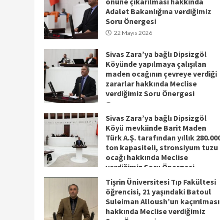
önüne çıkarılması hakkında
Adalet Bakanlığına verdiğimiz
Soru Önergesi
22 Mayıs 2026
Sivas Zara’ya bağlı Dipsizgöl
Köyünde yapılmaya çalışılan
maden ocağının çevreye verdiği
zararlar hakkında Meclise
verdiğimiz Soru Önergesi
20 Mayıs 2026
Sivas Zara’ya bağlı Dipsizgöl
Köyü mevkiinde Barit Maden
Türk A.Ş. tarafından yıllık 280.00
ton kapasiteli, stronsiyum tuzu
ocağı hakkında Meclise
verdiğimiz Soru Önergesi
20 Mayıs 2026
Tişrin Üniversitesi Tıp Fakültesi
öğrencisi, 21 yaşındaki Batoul
Suleiman Alloush’un kaçırılması
hakkında Meclise verdiğimiz