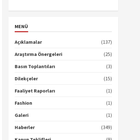
TikTok
MENÜ
Açıklamalar
(137)
Araştırma Önergeleri
(25)
Basın Toplantıları
(3)
Dilekçeler
(15)
Faaliyet Raporları
(1)
Fashion
(1)
Galeri
(1)
Haberler
(349)
Kanun Teklifleri
(9)