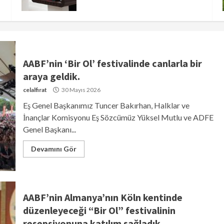
AABF’nin ‘Bir Ol’ festivalinde canlarla bir
araya geldik.
celalfirat
30 Mayıs 2026
Eş Genel Başkanımız Tuncer Bakırhan, Halklar ve
İnançlar Komisyonu Eş Sözcümüz Yüksel Mutlu ve ADFE
Genel Başkanı...
Devamını Gör
AABF’nin Almanya’nın Köln kentinde
düzenleyeceği “Bir Ol” festivalinin
resepsiyonuna katılım sağladık.