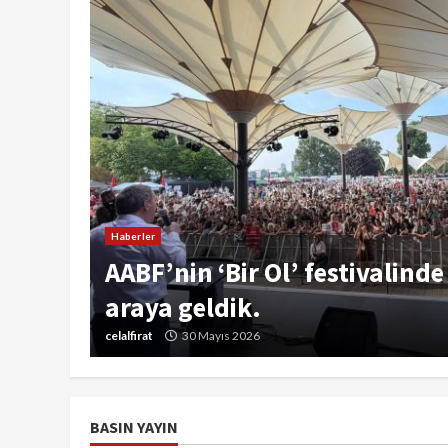
Haberler
na
AABF’nin ‘Bir Ol’ festivalinde
araya geldik.
celalfirat
30 Mayıs 2026
BASIN YAYIN