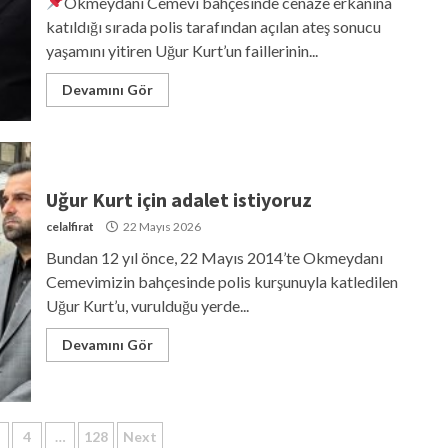
Okmeydanı Cemevi bahçesinde cenaze erkanına
katıldığı sırada polis tarafından açılan ateş sonucu
yaşamını yitiren Uğur Kurt’un faillerinin...
Devamını Gör
Uğur Kurt için adalet istiyoruz
celalfirat
22 Mayıs 2026
Bundan 12 yıl önce, 22 Mayıs 2014’te Okmeydanı
Cemevimizin bahçesinde polis kurşunuyla katledilen
Uğur Kurt’u, vurulduğu yerde...
Devamını Gör
4
…
128
Next