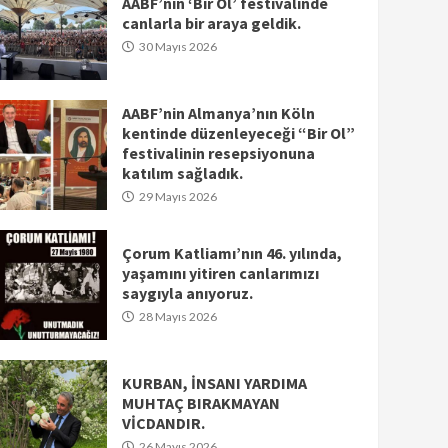
AABF’nin ‘Bir Ol’ festivalinde
canlarla bir araya geldik.
30 Mayıs 2026
AABF’nin Almanya’nın Köln
kentinde düzenleyeceği “Bir Ol”
festivalinin resepsiyonuna
katılım sağladık.
29 Mayıs 2026
Çorum Katliamı’nın 46. yılında,
yaşamını yitiren canlarımızı
saygıyla anıyoruz.
28 Mayıs 2026
KURBAN, İNSANI YARDIMA
MUHTAÇ BIRAKMAYAN
VİCDANDIR.
26 Mayıs 2026