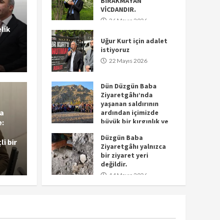
BIRAKMAYAN
VİCDANDIR.
26 Mayıs 2026
lik
Uğur Kurt için adalet
istiyoruz
22 Mayıs 2026
Dün Düzgün Baba
Ziyaretgâhı’nda
yaşanan saldırının
ya
’nın Köln kentinde
ardından içimizde
Haberler
büyük bir kırgınlık ve
e:
 Ol” festivalinin
Çorum 
öfke oluştu.
Düzgün Baba
i bir
15 Mayıs 2026
Ziyaretgâhı yalnızca
ılım sağladık.
yitiren
bir ziyaret yeri
değildir.
celalfirat
2
14 Mayıs 2026