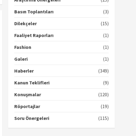
Basın Toplantıları
(3)
Dilekçeler
(15)
Faaliyet Raporları
(1)
Fashion
(1)
Galeri
(1)
Haberler
(349)
Kanun Teklifleri
(9)
Konuşmalar
(120)
Röportajlar
(19)
Soru Önergeleri
(115)