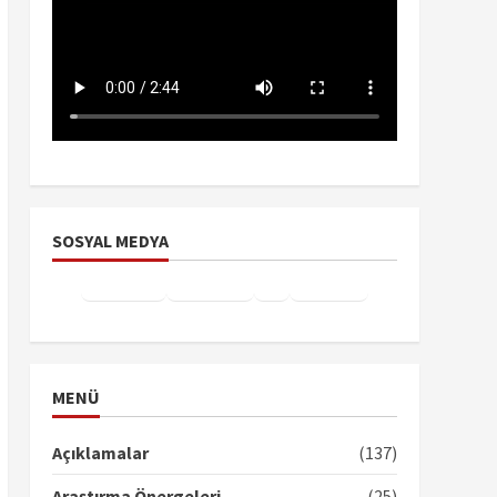
SOSYAL MEDYA
Facebook
Instagram
X
YouTube
TikTok
MENÜ
Açıklamalar
(137)
Araştırma Önergeleri
(25)