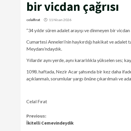
bir vicdan çağrısı
celalfirat
11 Nisan 2026
“34 yıldır süren adalet arayışı ve dinmeyen bir vicdan ç
Cumartesi Anneleri’nin haykırdığı hakikat ve adalet 
Meydanı’ndaydık.
Yıllardır aynı yerde, aynı kararlılıkla yükselen ses; ka
1098. haftada, Nezir Acar şahsında bir kez daha ifad
açıklanmalı, sorumlular yargı önüne çıkarılmalı ve ada
Celal Fırat
Continue
Previous:
İkitelli Cemevindeydik
Reading