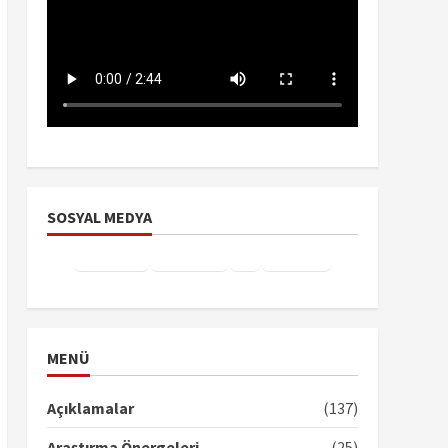
SOSYAL MEDYA
Facebook
Instagram
X
YouTube
TikTok
MENÜ
Açıklamalar
(137)
Araştırma Önergeleri
(25)