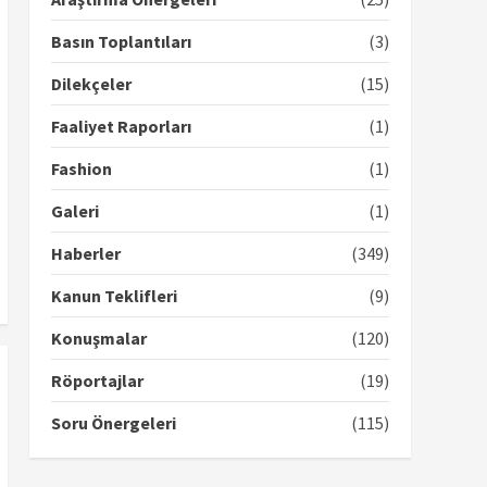
Basın Toplantıları
(3)
Dilekçeler
(15)
Faaliyet Raporları
(1)
Fashion
(1)
Galeri
(1)
Haberler
(349)
Kanun Teklifleri
(9)
Konuşmalar
(120)
Röportajlar
(19)
Soru Önergeleri
(115)