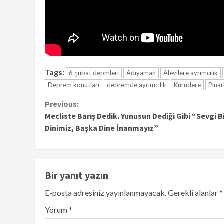
Tags:
6 Şubat depmleri
Adıyaman
Alevilere ayrımcılık
Deprem konutları
depremde ayrımcılık
Kurudere
Pınar
Continue
Previous:
Mecliste Barış Dedik. Yunusun Dediği Gibi “Sevgi B
Reading
Dinimiz, Başka Dine İnanmayız”
Bir yanıt yazın
E-posta adresiniz yayınlanmayacak.
Gerekli alanlar
*
Yorum
*