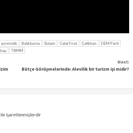
ayrımcılık
Balıkburnu
Bulam
Celal Fırat
Çelikhan
DEM Parti
başı
TBMM
Next:
izim
Bütçe Görüşmelerinde: Alevilik bir turizm işi midir?
ile işaretlenmişlerdir