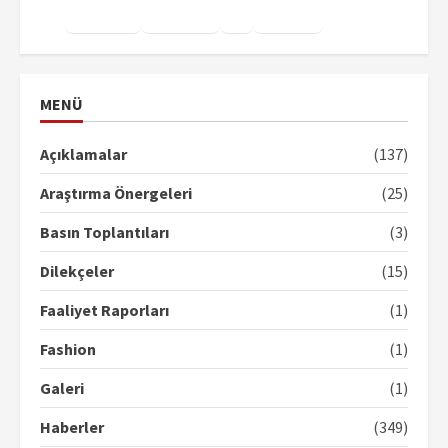
Facebook
Instagram
X
YouTube
TikTok
MENÜ
Açıklamalar
(137)
Araştırma Önergeleri
(25)
Basın Toplantıları
(3)
Dilekçeler
(15)
Faaliyet Raporları
(1)
Fashion
(1)
Galeri
(1)
Haberler
(349)