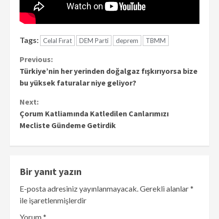
Tags:
Celal Fırat
DEM Parti
deprem
TBMM
Continue
Previous:
Türkiye’nin her yerinden doğalgaz fışkırıyorsa bize
Reading
bu yüksek faturalar niye geliyor?
Next:
Çorum Katliamında Katledilen Canlarımızı
Mecliste Gündeme Getirdik
Bir yanıt yazın
E-posta adresiniz yayınlanmayacak.
Gerekli alanlar
*
ile işaretlenmişlerdir
Yorum
*