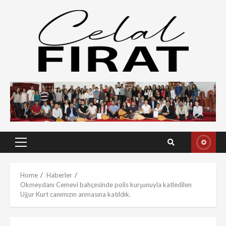
Skip
to
content
Primary
Menu
Home
Haberler
Okmeydanı Cemevi bahçesinde polis kurşunuyla katledilen
Uğur Kurt canımızın anmasına katıldık.