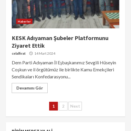
Haberler
KESK Adıyaman Şubeler Platformunu
Ziyaret Ettik
celalfirat
14 Mart 2024
Dem Parti Adıyaman İl Eşbaşkanımız Sevgili Hüseyin
Coşkun ve il örgütümüz ile birlikte Kamu Emekçileri
Sendikaları Konfedarasyonu...
Devamını Gör
Yazı
1
2
Next
sayfalaması
PIRIM MEDET YA ALI