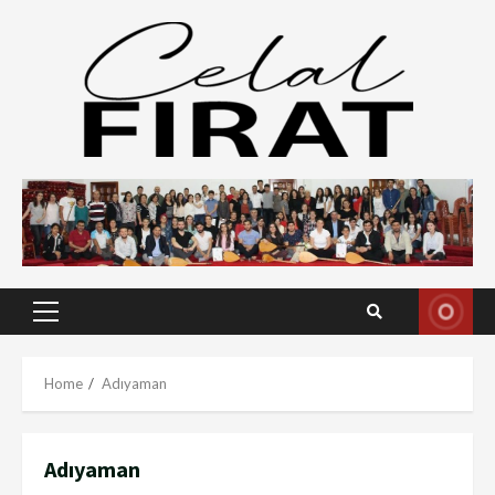
Skip
to
content
Primary
Menu
Home
Adıyaman
Adıyaman