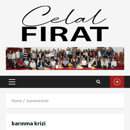
Skip
to
content
Primary
Menu
Home
barınma krizi
barınma krizi