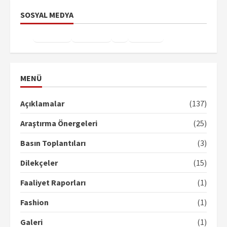
SOSYAL MEDYA
Facebook
Instagram
X
YouTube
TikTok
MENÜ
Açıklamalar
(137)
Araştırma Önergeleri
(25)
Basın Toplantıları
(3)
Dilekçeler
(15)
Faaliyet Raporları
(1)
Fashion
(1)
Galeri
(1)