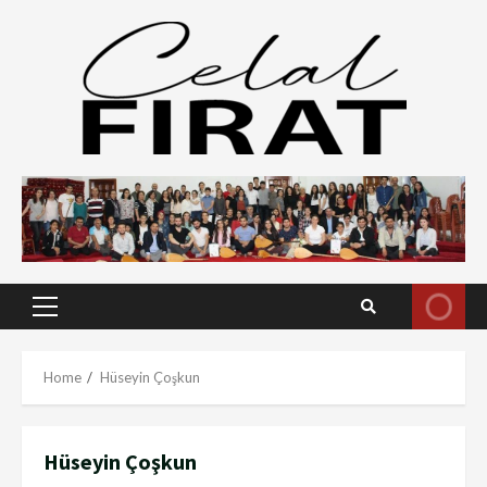
Skip
to
content
Primary
Menu
Home
Hüseyin Çoşkun
Hüseyin Çoşkun