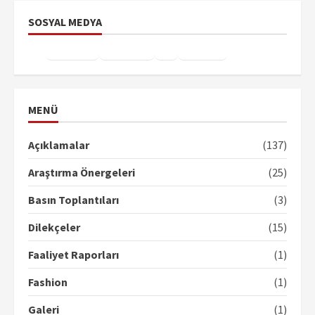
SOSYAL MEDYA
Facebook
Instagram
X
YouTube
TikTok
MENÜ
Açıklamalar
(137)
Araştırma Önergeleri
(25)
Basın Toplantıları
(3)
Dilekçeler
(15)
Faaliyet Raporları
(1)
Fashion
(1)
Galeri
(1)