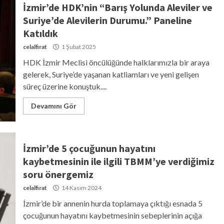
İzmir’de HDK’nin “Barış Yolunda Aleviler ve
Suriye’de Alevilerin Durumu.” Paneline
Katıldık
celalfirat
1 Şubat 2025
HDK İzmir Meclisi öncülüğünde halklarımızla bir araya
gelerek, Suriye’de yaşanan katliamları ve yeni gelişen
süreç üzerine konuştuk....
Devamını Gör
İzmir’de 5 çocuğunun hayatını
kaybetmesinin ile ilgili TBMM’ye verdiğimiz
soru önergemiz
celalfirat
14 Kasım 2024
İzmir’de bir annenin hurda toplamaya çıktığı esnada 5
çocuğunun hayatını kaybetmesinin sebeplerinin açığa