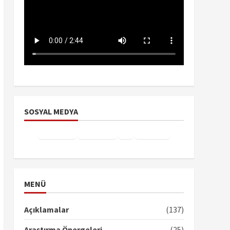
SOSYAL MEDYA
Facebook
Instagram
X
YouTube
TikTok
MENÜ
Açıklamalar
(137)
Araştırma Önergeleri
(25)