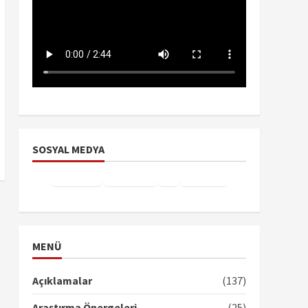
SOSYAL MEDYA
Facebook
Instagram
X
YouTube
TikTok
MENÜ
Açıklamalar
(137)
Araştırma Önergeleri
(25)