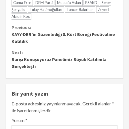
Cuma Erce
DEM Parti
Mustafa Aslan
PSAKD
Seher
Şengüllü
Tülay Hatimoğulları
Tuncer Bakırhan
Zeynel
Abidin Koç
Continue
Previous:
KAYY-DER’in Düzenlediği 8. Kürt Böreği Festivaline
Reading
Katıldık
Next:
Barışı Konuşuyoruz Panelimiz Büyük Katılımla
Gerçekleşti
Bir yanıt yazın
E-posta adresiniz yayınlanmayacak.
Gerekli alanlar
*
ile işaretlenmişlerdir
Yorum
*