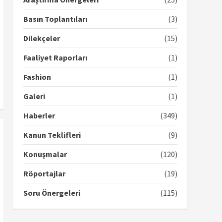
Basın Toplantıları
(3)
Dilekçeler
(15)
Faaliyet Raporları
(1)
Fashion
(1)
Galeri
(1)
Haberler
(349)
Kanun Teklifleri
(9)
Konuşmalar
(120)
Röportajlar
(19)
Soru Önergeleri
(115)