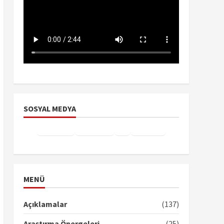
SOSYAL MEDYA
Facebook
Instagram
X
YouTube
TikTok
MENÜ
Açıklamalar
(137)
Araştırma Önergeleri
(25)