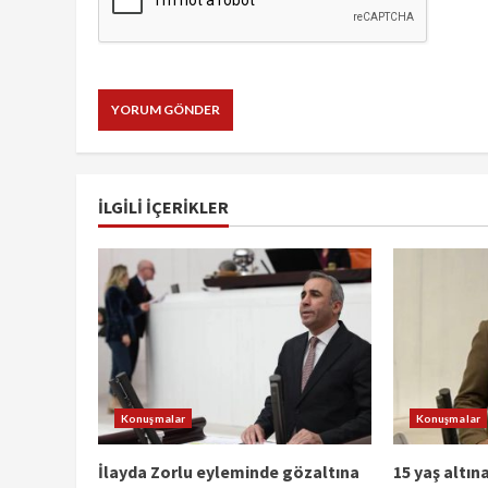
İLGILI IÇERIKLER
Konuşmalar
Konuşmalar
İlayda Zorlu eyleminde gözaltına
15 yaş altı