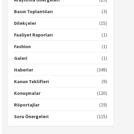
Basın Toplantıları
(3)
Dilekçeler
(15)
Faaliyet Raporları
(1)
Fashion
(1)
Galeri
(1)
Haberler
(349)
Kanun Teklifleri
(9)
Konuşmalar
(120)
Röportajlar
(19)
Soru Önergeleri
(115)