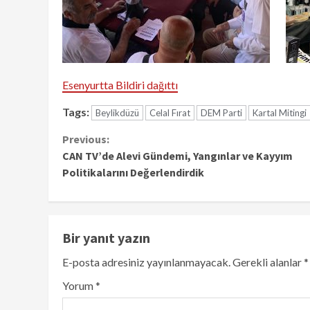
Esenyurtta Bildiri dağıttı
Tags:
Beylikdüzü
Celal Fırat
DEM Parti
Kartal Mitingi
Continue
Previous:
CAN TV’de Alevi Gündemi, Yangınlar ve Kayyım
Reading
Politikalarını Değerlendirdik
Bir yanıt yazın
E-posta adresiniz yayınlanmayacak.
Gerekli alanlar
*
Yorum
*