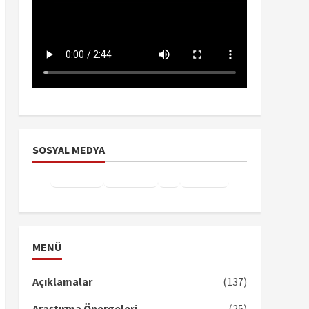
SOSYAL MEDYA
Facebook
Instagram
X
YouTube
TikTok
MENÜ
Açıklamalar
(137)
Araştırma Önergeleri
(25)