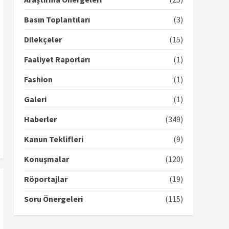
Basın Toplantıları
(3)
Dilekçeler
(15)
Faaliyet Raporları
(1)
Fashion
(1)
Galeri
(1)
Haberler
(349)
Kanun Teklifleri
(9)
Konuşmalar
(120)
Röportajlar
(19)
Soru Önergeleri
(115)