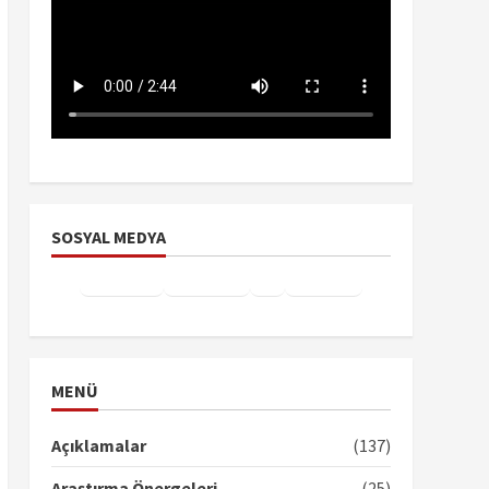
SOSYAL MEDYA
Facebook
Instagram
X
YouTube
TikTok
MENÜ
Açıklamalar
(137)
Araştırma Önergeleri
(25)