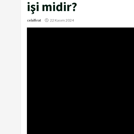
işi midir?
celalfirat
22 Kasım 2024