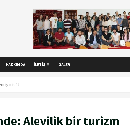
HAKKIMDA
İLETIŞIM
GALERI
zm işi midir?
e: Alevilik bir turizm