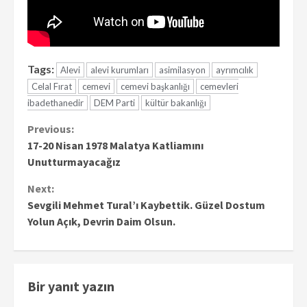
Tags:
Alevi
alevi kurumları
asimilasyon
ayrımcılık
Celal Fırat
cemevi
cemevi başkanlığı
cemevleri
ibadethanedir
DEM Parti
kültür bakanlığı
Continue
Previous:
17-20 Nisan 1978 Malatya Katliamını
Reading
Unutturmayacağız
Next:
Sevgili Mehmet Tural’ı Kaybettik. Güzel Dostum
Yolun Açık, Devrin Daim Olsun.
Bir yanıt yazın