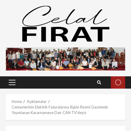
Skip
to
content
Primary
Menu
Home
Açıklamalar
Cemevlerinin Elektrik Faturalarına İlişkin Resmi Gazetede
Yayınlanan Kararnameye Dair CAN TV’deyiz