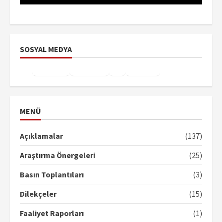
SOSYAL MEDYA
Facebook
Instagram
X
YouTube
TikTok
MENÜ
Açıklamalar
(137)
Araştırma Önergeleri
(25)
Basın Toplantıları
(3)
Dilekçeler
(15)
Faaliyet Raporları
(1)