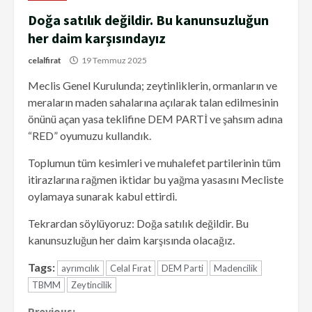
Doğa satılık değildir. Bu kanunsuzluğun
her daim karşısındayız
celalfirat
19 Temmuz 2025
Meclis Genel Kurulunda; zeytinliklerin, ormanların ve
meraların maden sahalarına açılarak talan edilmesinin
önünü açan yasa teklifine DEM PARTİ ve şahsım adına
“RED” oyumuzu kullandık.
Toplumun tüm kesimleri ve muhalefet partilerinin tüm
itirazlarına rağmen iktidar bu yağma yasasını Mecliste
oylamaya sunarak kabul ettirdi.
Tekrardan söylüyoruz: Doğa satılık değildir. Bu
kanunsuzluğun her daim karşısında olacağız.
Tags:
ayrımcılık
Celal Fırat
DEM Parti
Madencilik
TBMM
Zeytincilik
Previous: