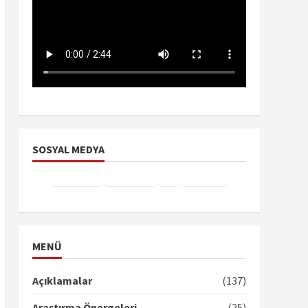
SOSYAL MEDYA
Facebook
Instagram
X
YouTube
TikTok
MENÜ
Açıklamalar
(137)
Araştırma Önergeleri
(25)