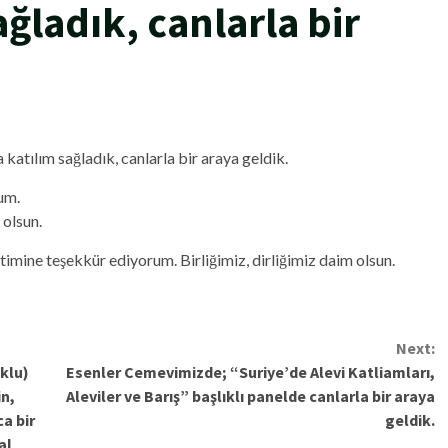
ğladık, canlarla bir
atılım sağladık, canlarla bir araya geldik.
um.
olsun.
mine teşekkür ediyorum. Birliğimiz, dirliğimiz daim olsun.
Next:
uklu)
Esenler Cemevimizde; “Suriye’de Alevi Katliamları,
n,
Aleviler ve Barış” başlıklı panelde canlarla bir araya
a bir
geldik.
al