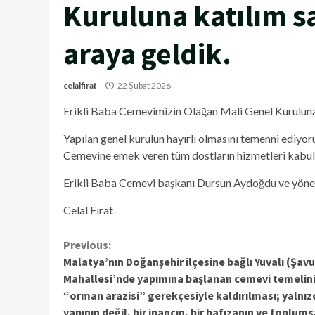
Kuruluna katılım sa
araya geldik.
celalfirat
22 Şubat 2026
Erikli Baba Cemevimizin Olağan Mali Genel Kuruluna k
Yapılan genel kurulun hayırlı olmasını temenni ediyor
Cemevine emek veren tüm dostların hizmetleri kabul 
Erikli Baba Cemevi başkanı Dursun Aydoğdu ve yöneti
Celal Fırat
Continue
Previous:
Malatya’nın Doğanşehir ilçesine bağlı Yuvalı (Şav
Reading
Mahallesi’nde yapımına başlanan cemevi temelini
“orman arazisi” gerekçesiyle kaldırılması; yalnızc
yapının değil, bir inancın, bir hafızanın ve toplums