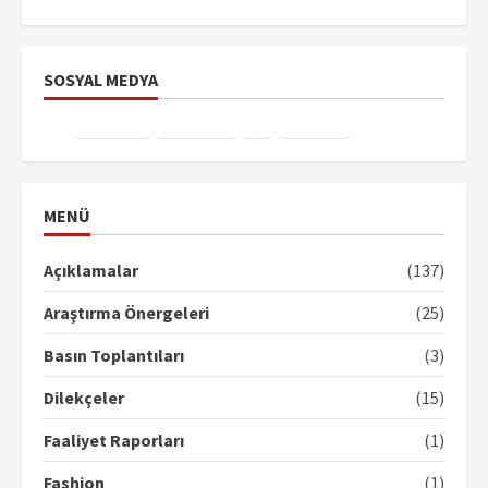
SOSYAL MEDYA
Facebook
Instagram
X
YouTube
TikTok
MENÜ
Açıklamalar
(137)
Araştırma Önergeleri
(25)
Basın Toplantıları
(3)
Dilekçeler
(15)
Faaliyet Raporları
(1)
Fashion
(1)