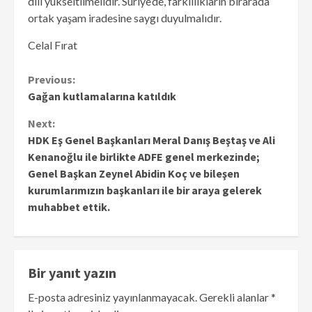
dili yükseltilmelidir. Suriye’de, farklılıkların birarada
ortak yaşam iradesine saygı duyulmalıdır.
Celal Fırat
Continue
Previous:
Gağan kutlamalarına katıldık
Reading
Next:
HDK Eş Genel Başkanları Meral Danış Beştaş ve Ali
Kenanoğlu ile birlikte ADFE genel merkezinde;
Genel Başkan Zeynel Abidin Koç ve bileşen
kurumlarımızın başkanları ile bir araya gelerek
muhabbet ettik.
Bir yanıt yazın
E-posta adresiniz yayınlanmayacak.
Gerekli alanlar
*