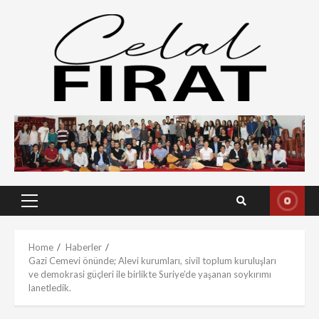
Skip
to
content
Primary
Menu
Home
Haberler
Gazi Cemevi önünde; Alevi kurumları, sivil toplum kuruluşları
ve demokrasi güçleri ile birlikte Suriye’de yaşanan soykırımı
lanetledik.