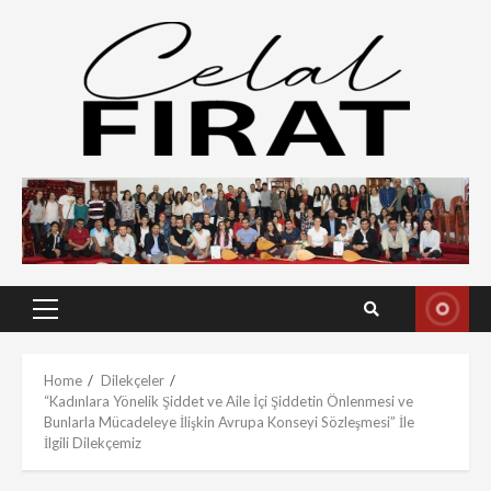
Skip
to
content
Primary
Menu
Home
Dilekçeler
“Kadınlara Yönelik Şiddet ve Aile İçi Şiddetin Önlenmesi ve
Bunlarla Mücadeleye İlişkin Avrupa Konseyi Sözleşmesi” İle
İlgili Dilekçemiz