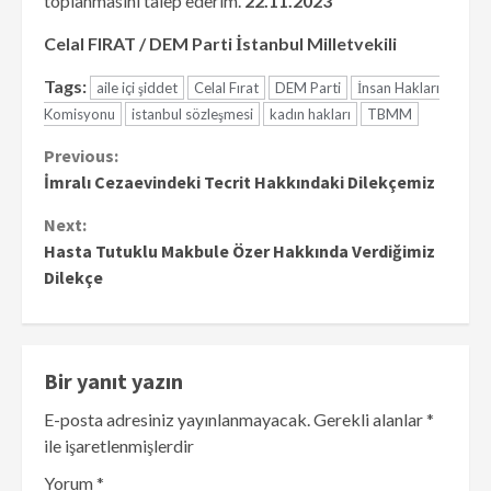
toplanmasını talep ederim.
22.11.2023
Celal FIRAT /
DEM Parti İstanbul Milletvekili
Tags:
aile içi şiddet
Celal Fırat
DEM Parti
İnsan Hakları
Komisyonu
istanbul sözleşmesi
kadın hakları
TBMM
Continue
Previous:
İmralı Cezaevindeki Tecrit Hakkındaki Dilekçemiz
Reading
Next:
Hasta Tutuklu Makbule Özer Hakkında Verdiğimiz
Dilekçe
Bir yanıt yazın
E-posta adresiniz yayınlanmayacak.
Gerekli alanlar
*
ile işaretlenmişlerdir
Yorum
*