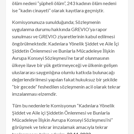
ölüm nedeni “şüpheli ölüm”, 243 kadının ölüm nedeni
ise “kadın cinayeti” olarak kayıtlara geçmiştir.
Komisyonunuza sunulduğunda; Sözleşmenin
uygulanma durumu hakkında GREVIO’ya rapor
sunulması ve GREVIO ziyaretlerinin kabul edilmesi
öngörülmektedir. Kadınlara Yönelik Şiddet ve Aile İçi
Şiddetin Önlenmesi ve Bunlarla Mücadeleye İlişkin
Avrupa Konseyi Sözleşmesi’ne taraf olunmasının
ülkeye ilave bir yük getirmeyeceği ve ülkenin gelişen
uluslararası saygınlığına olumlu katkıda bulunacağı
değerlendirilmesi yapılan fakat hukuksuz bir şekilde
“bir gecede” feshedilen sözleşmenin acil olarak tekrar
imzalanması elzemdir.
Tüm bu nedenlerle Komisyonun “Kadınlara Yönelik
Şiddet ve Aile içi Şiddetin Önlenmesi ve Bunlarla
Mücadeleye İlişkin Avrupa Konseyi Sözleşmesi’ni”
görüşmek ve tekrar imzalamak amacıyla tekrar