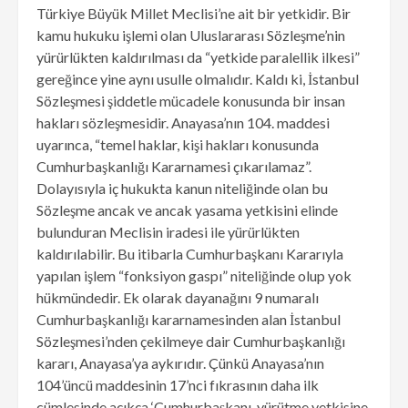
Türkiye Büyük Millet Meclisi’ne ait bir yetkidir. Bir
kamu hukuku işlemi olan Uluslararası Sözleşme’nin
yürürlükten kaldırılması da “yetkide paralellik ilkesi”
gereğince yine aynı usulle olmalıdır. Kaldı ki, İstanbul
Sözleşmesi şiddetle mücadele konusunda bir insan
hakları sözleşmesidir. Anayasa’nın 104. maddesi
uyarınca, “temel haklar, kişi hakları konusunda
Cumhurbaşkanlığı Kararnamesi çıkarılamaz”.
Dolayısıyla iç hukukta kanun niteliğinde olan bu
Sözleşme ancak ve ancak yasama yetkisini elinde
bulunduran Meclisin iradesi ile yürürlükten
kaldırılabilir. Bu itibarla Cumhurbaşkanı Kararıyla
yapılan işlem “fonksiyon gaspı” niteliğinde olup yok
hükmündedir. Ek olarak dayanağını 9 numaralı
Cumhurbaşkanlığı kararnamesinden alan İstanbul
Sözleşmesi’nden çekilmeye dair Cumhurbaşkanlığı
kararı, Anayasa’ya aykırıdır. Çünkü Anayasa’nın
104’üncü maddesinin 17’nci fıkrasının daha ilk
cümlesinde açıkça ‘Cumhurbaşkanı, yürütme yetkisine