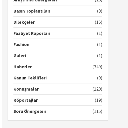
Basın Toplantıları
(3)
Dilekçeler
(15)
Faaliyet Raporları
(1)
Fashion
(1)
Galeri
(1)
Haberler
(349)
Kanun Teklifleri
(9)
Konuşmalar
(120)
Röportajlar
(19)
Soru Önergeleri
(115)