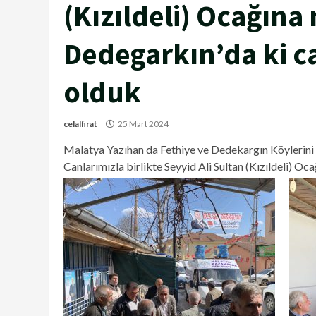
(Kızıldeli) Ocağına
Dedegarkın’da ki ca
olduk
celalfirat
25 Mart 2024
Malatya Yazıhan da Fethiye ve Dedekargın Köylerini z
Canlarımızla birlikte Seyyid Ali Sultan (Kızıldeli) Oca