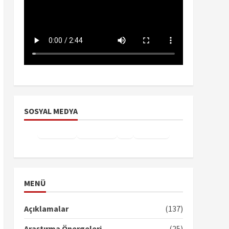
SOSYAL MEDYA
Facebook
Instagram
X
YouTube
TikTok
MENÜ
Açıklamalar
(137)
Araştırma Önergeleri
(25)