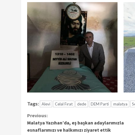
Tags:
Alevi
Celal Fırat
dede
DEM Parti
malatya
S
Continue
Previous:
Malatya Yazıhan’da, eş başkan adaylarımızla
Reading
esnaflarımızı ve halkımızı ziyaret ettik