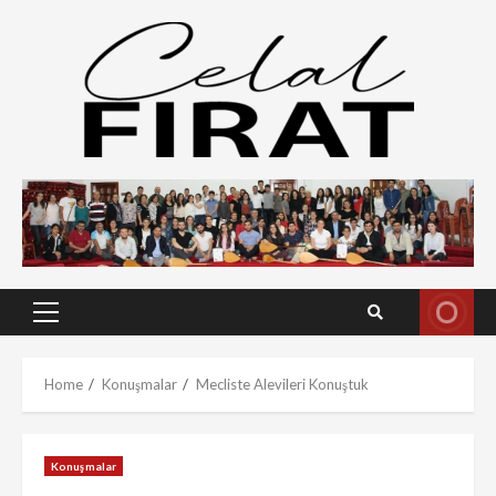
Skip
to
content
Primary
Menu
Home
Konuşmalar
Mecliste Alevileri Konuştuk
Konuşmalar