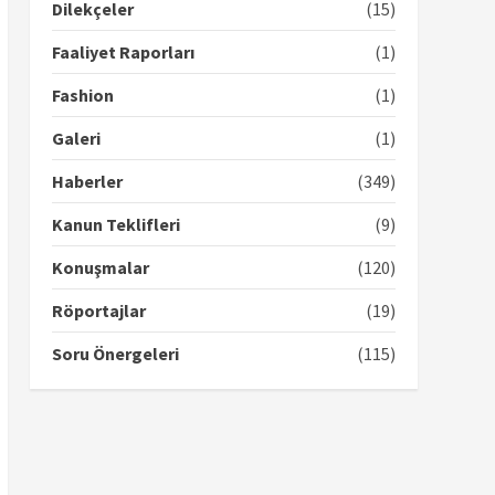
Dilekçeler
(15)
Faaliyet Raporları
(1)
Fashion
(1)
Galeri
(1)
Haberler
(349)
Kanun Teklifleri
(9)
Konuşmalar
(120)
Röportajlar
(19)
Soru Önergeleri
(115)