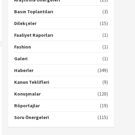
Basın Toplantıları
(3)
Dilekçeler
(15)
Faaliyet Raporları
(1)
Fashion
(1)
Galeri
(1)
Haberler
(349)
Kanun Teklifleri
(9)
Konuşmalar
(120)
Röportajlar
(19)
Soru Önergeleri
(115)