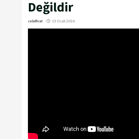
Değildir
celalfirat
13 Ocak 2026