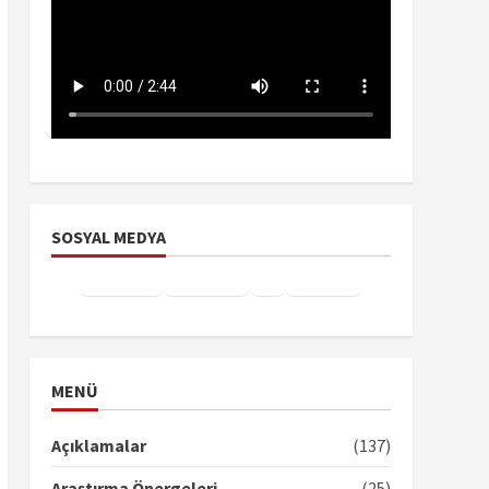
SOSYAL MEDYA
Facebook
Instagram
X
YouTube
TikTok
MENÜ
Açıklamalar
(137)
Araştırma Önergeleri
(25)