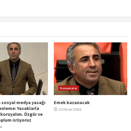
Konuşmalar
na sosyal medya yasağı
Emek kazanacak
enleme: Yasaklarla
21 Nisan 2026
a koruyalım. Özgür ve
toplum istiyoruz
26