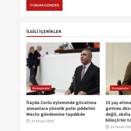
İLGILI IÇERIKLER
Konuşmalar
Konuşmalar
İlayda Zorlu eyleminde gözaltına
15 yaş altı
alınanlara yönelik polis şiddetini
getiren düz
Meclis gündemine taşıdıkde
değil, akıll
bilinçli bir 
22 Nisan 2026
22 Nisan 20