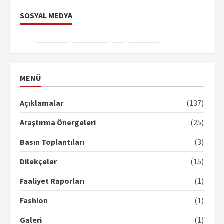
SOSYAL MEDYA
Facebook
Instagram
X
YouTube
TikTok
MENÜ
Açıklamalar
(137)
Araştırma Önergeleri
(25)
Basın Toplantıları
(3)
Dilekçeler
(15)
Faaliyet Raporları
(1)
Fashion
(1)
Galeri
(1)