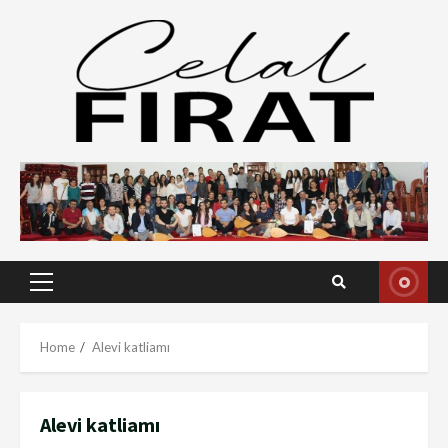
Skip
to
content
Primary
Menu
Home
Alevi katliamı
Alevi katliamı