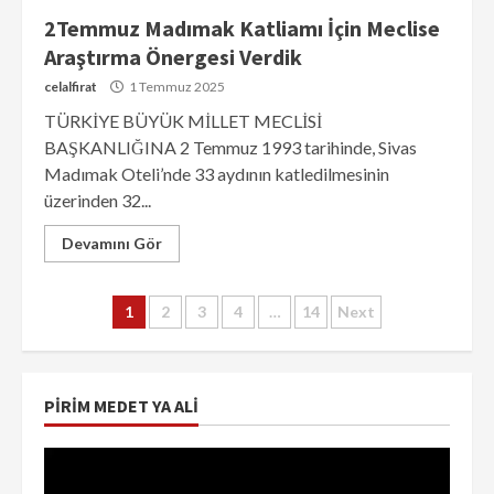
2Temmuz Madımak Katliamı İçin Meclise
Araştırma Önergesi Verdik
celalfirat
1 Temmuz 2025
TÜRKİYE BÜYÜK MİLLET MECLİSİ
BAŞKANLIĞINA 2 Temmuz 1993 tarihinde, Sivas
Madımak Oteli’nde 33 aydının katledilmesinin
üzerinden 32...
Devamını Gör
Yazı
1
2
3
4
…
14
Next
sayfalaması
PIRIM MEDET YA ALI