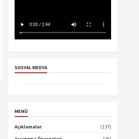
SOSYAL MEDYA
Facebook
Instagram
X
YouTube
TikTok
MENÜ
Açıklamalar
(137)
Araştırma Önergeleri
(25)