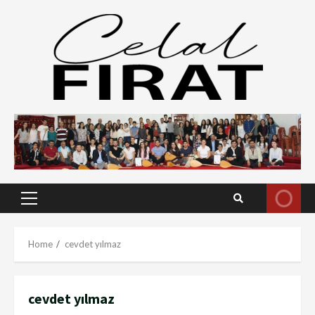
Skip
to
content
Primary
Menu
Home
cevdet yılmaz
cevdet yılmaz