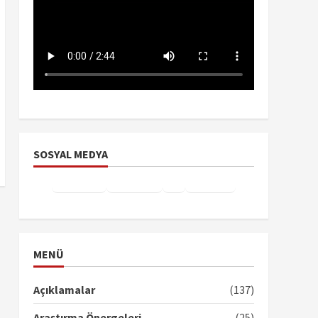
SOSYAL MEDYA
Facebook
Instagram
X
YouTube
TikTok
MENÜ
Açıklamalar
(137)
Araştırma Önergeleri
(25)