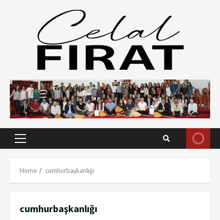
Skip
to
content
Primary
Menu
Home
cumhurbaşkanlığı
cumhurbaşkanlığı