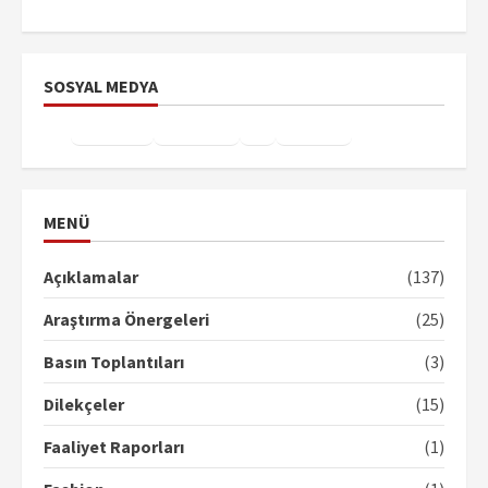
SOSYAL MEDYA
Facebook
Instagram
X
YouTube
TikTok
MENÜ
Açıklamalar
(137)
Araştırma Önergeleri
(25)
Basın Toplantıları
(3)
Dilekçeler
(15)
Faaliyet Raporları
(1)