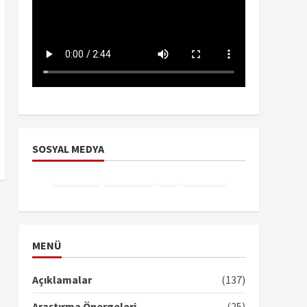
SOSYAL MEDYA
Facebook
Instagram
X
YouTube
TikTok
MENÜ
Açıklamalar
(137)
Araştırma Önergeleri
(25)