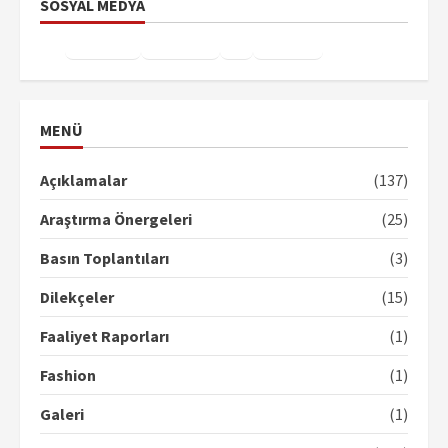
SOSYAL MEDYA
Facebook
Instagram
X
YouTube
TikTok
MENÜ
Açıklamalar
(137)
Araştırma Önergeleri
(25)
Basın Toplantıları
(3)
Dilekçeler
(15)
Faaliyet Raporları
(1)
Fashion
(1)
Galeri
(1)