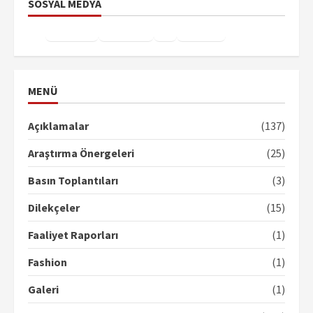
SOSYAL MEDYA
Facebook
Instagram
X
YouTube
TikTok
MENÜ
Açıklamalar
(137)
Araştırma Önergeleri
(25)
Basın Toplantıları
(3)
Dilekçeler
(15)
Faaliyet Raporları
(1)
Fashion
(1)
Galeri
(1)