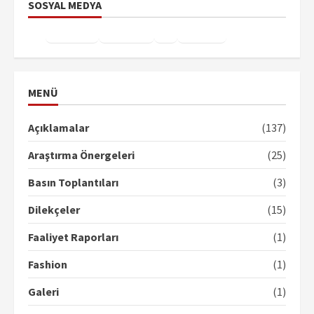
SOSYAL MEDYA
Facebook
Instagram
X
YouTube
TikTok
MENÜ
Açıklamalar
(137)
Araştırma Önergeleri
(25)
Basın Toplantıları
(3)
Dilekçeler
(15)
Faaliyet Raporları
(1)
Fashion
(1)
Galeri
(1)