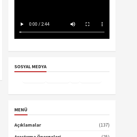
SOSYAL MEDYA
Facebook
Instagram
X
YouTube
TikTok
MENÜ
Açıklamalar
(137)
Araştırma Önergeleri
(25)