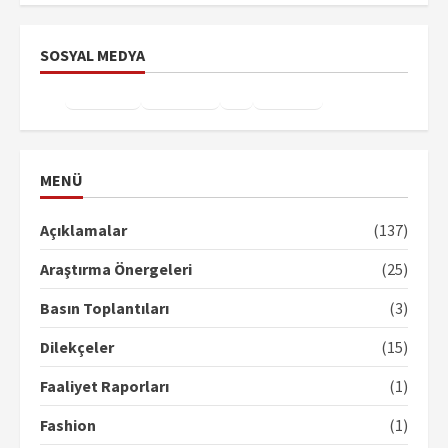
SOSYAL MEDYA
Facebook
Instagram
X
YouTube
TikTok
MENÜ
Açıklamalar
(137)
Araştırma Önergeleri
(25)
Basın Toplantıları
(3)
Dilekçeler
(15)
Faaliyet Raporları
(1)
Fashion
(1)