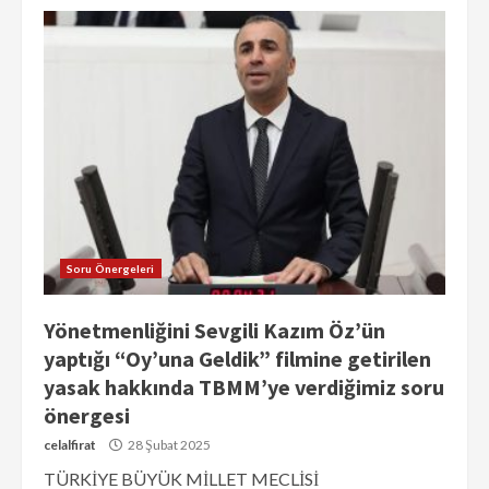
Soru Önergeleri
Yönetmenliğini Sevgili Kazım Öz’ün
yaptığı “Oy’una Geldik” filmine getirilen
yasak hakkında TBMM’ye verdiğimiz soru
önergesi
celalfirat
28 Şubat 2025
TÜRKİYE BÜYÜK MİLLET MECLİSİ