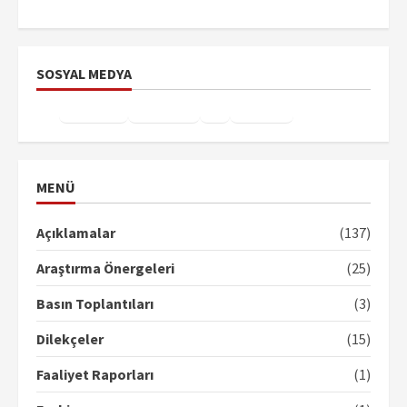
SOSYAL MEDYA
Facebook
Instagram
X
YouTube
TikTok
MENÜ
Açıklamalar
(137)
Araştırma Önergeleri
(25)
Basın Toplantıları
(3)
Dilekçeler
(15)
Faaliyet Raporları
(1)