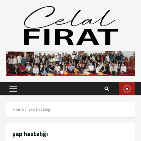
Skip
to
content
Primary
Menu
Home
şap hastalığı
şap hastalığı