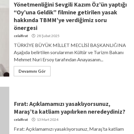
Yönetmenliğini Sevgili Kazım Öz’ün yaptığı
“Oy’una Geldik” filmine getirilen yasak
hakkında TBMM’ye verdiğimiz soru
önergesi
celalfirat
28 Şubat 2025
TÜRKİYE BÜYÜK MİLLET MECLİSİ BAŞKANLIĞINA
Aşağıda belirtilen sorularımın Kültür ve Turizm Bakanı
Mehmet Nuri Ersoy tarafından Anayasanın...
Devamını Gör
Fırat: Açıklamamızı yasaklıyorsunuz,
Maraş’ta katliam yapılırken neredeydiniz?
celalfirat
13 Mart 2024
Fırat: Açıklamamızı yasaklıyorsunuz, Maraş’ta katliam