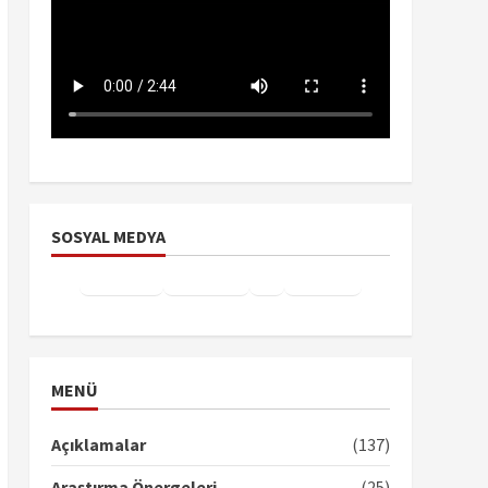
SOSYAL MEDYA
Facebook
Instagram
X
YouTube
TikTok
MENÜ
Açıklamalar
(137)
Araştırma Önergeleri
(25)