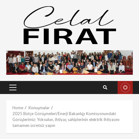
Skip
to
content
Primary
Menu
Home
Konuşmalar
2025 Bütçe Görüşmeleri/Enerji Bakanlığı Komisyonundaki
Görüşlerimiz: Yoksulun, ihtiyaç sahiplerinin elektrik ihtiyacını
tamamen ücretsiz yapın