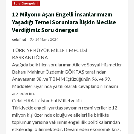
Soru Önergeleri
12 Milyonu Aşan Engelli İnsanlarımızın
Yaşadığı Temel Sorunlara İlişkin Meclise
Verdiğimiz Soru önergesi
celalfirat
14 Mayıs 2024
TÜRKİYE BÜYÜK MİLLET MECLİSİ
BAŞKANLIĞINA
Aşağıda belirtilen sorularımın Aile ve Sosyal Hizmetler
Bakanı Mahinur Özdemir GÖKTAŞ tarafından
Anayasanın 98. ve TBMM İçtüzüğünün 96. ve 99.
Maddeleri uyarınca yazılı olarak cevaplandırılmasını
arz ederim.
Celal FIRAT / İstanbul Milletvekili
Türkiye’de engelli yurttaş sayısının resmi verilerle 12
milyon kişi üzerinde olduğu ve aileleri ile birlikte
toplumun yarısına yakınının engellilik politikalarından
etkilendiği bilinmektedir. Devam eden ekonomik kriz,