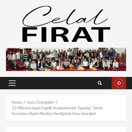
Skip
to
content
Primary
Menu
Home
Soru Önergeleri
12 Milyonu Aşan Engelli İnsanlarımızın Yaşadığı Temel
Sorunlara İlişkin Meclise Verdiğimiz Soru önergesi