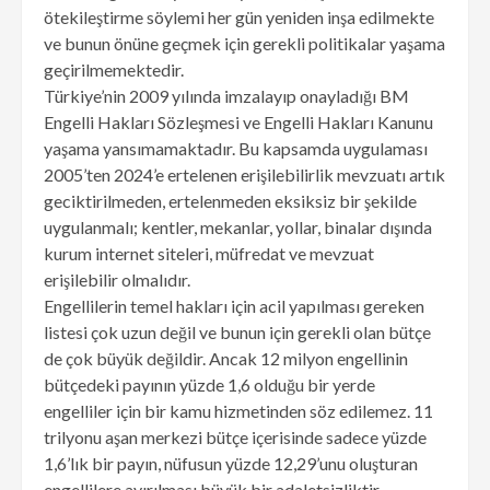
ötekileştirme söylemi her gün yeniden inşa edilmekte
ve bunun önüne geçmek için gerekli politikalar yaşama
geçirilmemektedir.
Türkiye’nin 2009 yılında imzalayıp onayladığı BM
Engelli Hakları Sözleşmesi ve Engelli Hakları Kanunu
yaşama yansımamaktadır. Bu kapsamda uygulaması
2005’ten 2024’e ertelenen erişilebilirlik mevzuatı artık
geciktirilmeden, ertelenmeden eksiksiz bir şekilde
uygulanmalı; kentler, mekanlar, yollar, binalar dışında
kurum internet siteleri, müfredat ve mevzuat
erişilebilir olmalıdır.
Engellilerin temel hakları için acil yapılması gereken
listesi çok uzun değil ve bunun için gerekli olan bütçe
de çok büyük değildir. Ancak 12 milyon engellinin
bütçedeki payının yüzde 1,6 olduğu bir yerde
engelliler için bir kamu hizmetinden söz edilemez. 11
trilyonu aşan merkezi bütçe içerisinde sadece yüzde
1,6’lık bir payın, nüfusun yüzde 12,29’unu oluşturan
engellilere ayırılması büyük bir adaletsizliktir.