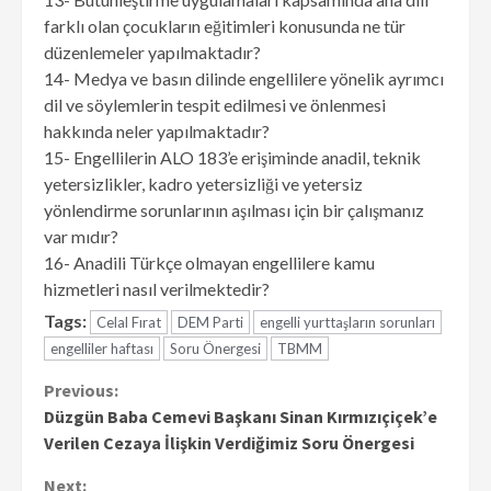
farklı olan çocukların eğitimleri konusunda ne tür
düzenlemeler yapılmaktadır?
14- Medya ve basın dilinde engellilere yönelik ayrımcı
dil ve söylemlerin tespit edilmesi ve önlenmesi
hakkında neler yapılmaktadır?
15- Engellilerin ALO 183’e erişiminde anadil, teknik
yetersizlikler, kadro yetersizliği ve yetersiz
yönlendirme sorunlarının aşılması için bir çalışmanız
var mıdır?
16- Anadili Türkçe olmayan engellilere kamu
hizmetleri nasıl verilmektedir?
Tags:
Celal Fırat
DEM Parti
engelli yurttaşların sorunları
engelliler haftası
Soru Önergesi
TBMM
Continue
Previous:
Düzgün Baba Cemevi Başkanı Sinan Kırmızıçiçek’e
Reading
Verilen Cezaya İlişkin Verdiğimiz Soru Önergesi
Next: