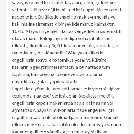
savaş, iş cinayetleri, trafik kazaları, aile içi şiddet ve
yetersiz sağlık ve eğitim hizmetleri engelliğin en temel
nedenleridir. Bu ülkede engelli olmak ayrımcılığa ve
hak ihlaline sistematik bir şekilde maruz kalmaktır.
10-16 Mayıs Engelliler Haftası, engellilerin sistematik
olarak maruz kaldığı ayrımcılığa ve hak ihallerine
dikkat çekmek ve güçlü bir kamuoyu oluşturmak için
tanımlanmış bir dönemdir. 160’a yakın ülkede
engellilerin sosyo-ekonomik, siyasal ve kültürel
haklarının geliştirilmesi amacıyla bu haftada tüm
topluma, kamuoyuna, basına ve sivil topluma
duyarlılık çağrıları yapılmaktadır.
Engellilere yönelik kamusal hizmetlerin yetersizliği ve
toplumda maalesef yerleşik olan ötekileştirme dili,
engellilerin kapalı mekanlarda hapis kalmasına yol
açmaktadır. Sayıları milyonlarla ifade engelliler için,
engellerin salt fiziksel olmadığını bilinmelidir. Günlük
dilden mevzuata, sanatsal ürünlerden medyaya varana
kadar engellilere yönelik ayrımcılık, eştsizlik ve