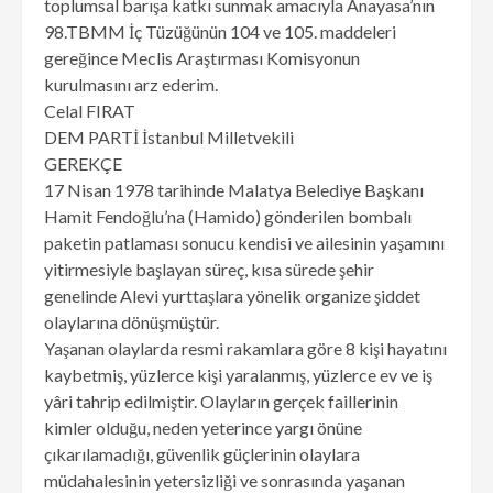
toplumsal barışa katkı sunmak amacıyla Anayasa’nın
98.TBMM İç Tüzüğünün 104 ve 105. maddeleri
gereğince Meclis Araştırması Komisyonun
kurulmasını arz ederim.
Celal FIRAT
DEM PARTİ İstanbul Milletvekili
GEREKÇE
17 Nisan 1978 tarihinde Malatya Belediye Başkanı
Hamit Fendoğlu’na (Hamido) gönderilen bombalı
paketin patlaması sonucu kendisi ve ailesinin yaşamını
yitirmesiyle başlayan süreç, kısa sürede şehir
genelinde Alevi yurttaşlara yönelik organize şiddet
olaylarına dönüşmüştür.
Yaşanan olaylarda resmi rakamlara göre 8 kişi hayatını
kaybetmiş, yüzlerce kişi yaralanmış, yüzlerce ev ve iş
yâri tahrip edilmiştir. Olayların gerçek faillerinin
kimler olduğu, neden yeterince yargı önüne
çıkarılamadığı, güvenlik güçlerinin olaylara
müdahalesinin yetersizliği ve sonrasında yaşanan