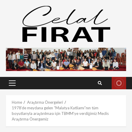
Skip
to
content
Primary
Menu
Home
Araştırma Önergeleri
1978’de meydana gelen “Malatya Katliamı”nın tüm
boyutlarıyla araştırılması için TBMM’ye verdiğimiz Meclis
Araştırma Önergemiz