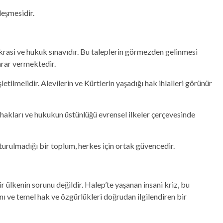
leşmesidir.
okrasi ve hukuk sınavıdır. Bu taleplerin görmezden gelinmesi
arar vermektedir.
etilmelidir. Alevilerin ve Kürtlerin yaşadığı hak ihlalleri görünür
n hakları ve hukukun üstünlüğü evrensel ilkeler çerçevesinde
turulmadığı bir toplum, herkes için ortak güvencedir.
r ülkenin sorunu değildir. Halep’te yaşanan insani kriz, bu
nı ve temel hak ve özgürlükleri doğrudan ilgilendiren bir