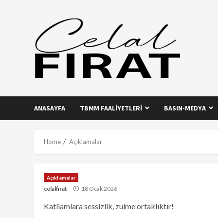
Skip
to
content
ANASAYFA
TBMM FAALIYETLERI
BASIN-MEDYA
Home
Açıklamalar
Açıklamalar
celalfirat
18 Ocak 2026
Katliamlara sessizlik, zulme ortaklıktır!