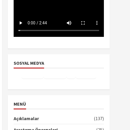
SOSYAL MEDYA
Facebook
Instagram
X
YouTube
TikTok
MENÜ
Açıklamalar
(137)
Araştırma Önergeleri
(25)