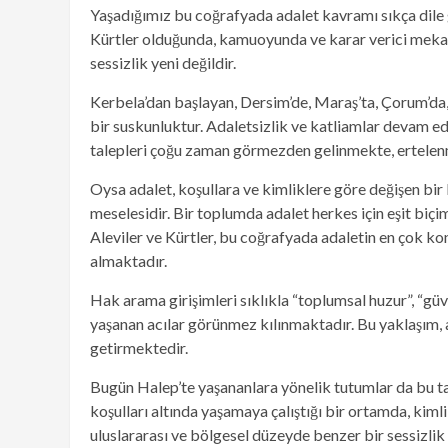
Yaşadığımız bu coğrafyada adalet kavramı sıkça dile 
Kürtler olduğunda, kamuoyunda ve karar verici mekan
sessizlik yeni değildir.
Kerbela’dan başlayan, Dersim’de, Maraş’ta, Çorum’da, 
bir suskunluktur. Adaletsizlik ve katliamlar devam e
talepleri çoğu zaman görmezden gelinmekte, ertelenm
Oysa adalet, koşullara ve kimliklere göre değişen bir
meselesidir. Bir toplumda adalet herkes için eşit bi
Aleviler ve Kürtler, bu coğrafyada adaletin en çok ko
almaktadır.
Hak arama girişimleri sıklıkla “toplumsal huzur”, “güv
yaşanan acılar görünmez kılınmaktadır. Bu yaklaşım, ad
getirmektedir.
Bugün Halep’te yaşananlara yönelik tutumlar da bu tab
koşulları altında yaşamaya çalıştığı bir ortamda, kim
uluslararası ve bölgesel düzeyde benzer bir sessizli