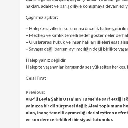
hakları, adalet ve barış diliyle konuşmaya devam ediy
Çağrımız açıktır:
– Halep’te sivillerin korunması öncelik haline getirilme
– Mezhep ve kimlik temelli hedef göstermeler derhal 
– Uluslararası hukuk ve insan hakları ilkeleri esas alın
– Savaşın değil barışın, ayrımcılığın değil birlikte yaşa
Halep yalnız değildir.
Halep’te yaşananlar karşısında ses yükselten herkes, 
Celal Fırat
Continue
Previous:
AKP’li Leyla Şahin Usta’nın TBMM’de sarf ettiği sö
Reading
yalnızca bir dil sürçmesi değil; Alevi toplumunu h
alan, inanç temelli ayrımcılığı derinleştiren nefre
ve son derece tehlikeli bir siyasi tutumdur.