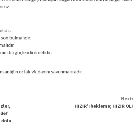
oruz.
lidir.
son bulmalıdır.
malıdır.
mın dili güçlendirilmelidir.
insanlığın ortak vicdanını savunmaktadır.
Next:
zler,
HIZIR’ı bekleme; HIZIR OL!
edef
t dolu