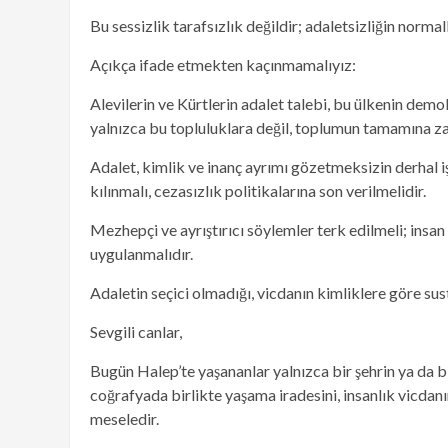
Bu sessizlik tarafsızlık değildir; adaletsizliğin normal
Açıkça ifade etmekten kaçınmamalıyız:
Alevilerin ve Kürtlerin adalet talebi, bu ülkenin dem
yalnızca bu topluluklara değil, toplumun tamamına z
Adalet, kimlik ve inanç ayrımı gözetmeksizin derhal işl
kılınmalı, cezasızlık politikalarına son verilmelidir.
Mezhepçi ve ayrıştırıcı söylemler terk edilmeli; insa
uygulanmalıdır.
Adaletin seçici olmadığı, vicdanın kimliklere göre sus
Sevgili canlar,
Bugün Halep’te yaşananlar yalnızca bir şehrin ya da bi
coğrafyada birlikte yaşama iradesini, insanlık vicdanı
meseledir.