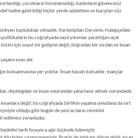
a zorlandığı; çocukların korunamadığı, kadınların güvencesiz
edef haline getirildiği hiçbir yerde adaletten ve barıştan söz
n izleyen topluluklar olmadık. Kerbela’dan Dersim’e, Halepçe’den
politikaların bu coğrafyada nasıl yıkımlar yarattığını açık
bizim için soyut bir gelişme değil; doğrudan bir vicdan ve insan
e yaşamı esas alır.
ğın kutsanmasına yer yoktur. İnsan hayatı kutsaldır; inançlar
ıştan, diyalogdan ve insan onurundan yana tavır almak zorundadır.
 insanlara değil; bu coğrafyada birlikte yaşama umuduna da sırt
geçmişte olduğu gibi bugün de yeni acıların zeminini
rk edilmesi zorunludur.
 bedelini tarih boyunca ağır biçimde ödemiştir.
fikrinden vazgeçmemiştir. Bugün de intikam diliyle değil; insan