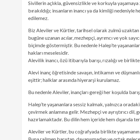
Sivillerin açlıkla, güvensizlikle ve korkuyla yaşamay
bırakıldığı; insanların inancı ya da kimliği nedeniyle h
edilemez.
Biz Aleviler ve Kürtler, tarihsel olarak zulmü uzakta
bugüne uzanan acılar, mezhepçi, ayrımcı ve yok sayıcı 
biçimde göstermiştir. Bu nedenle Halep’te yaşananlar 
hakları meselesidir.
Alevilik inancı, özü itibarıyla barışı, rızalığı ve birlikt
Alevi inanç öğretisinde savaşın, intikamın ve düşmanlı
eşittir; halklar arasında hiyerarşi kurulamaz.
Bu nedenle Aleviler, inançları gereği her koşulda bar
Halep’te yaşananlara sessiz kalmak, yalnızca oradaki
çevirmek anlamına gelir. Mezhepçi ve ayrıştırıcı dil, 
hazırlamaktadır. Bu dilin hem içeride hem dışarıda te
Aleviler ve Kürtler, bu coğrafyada birlikte yaşamanın
Buna rağmen barıştan, dayanışmadan ve ortak gelecek 