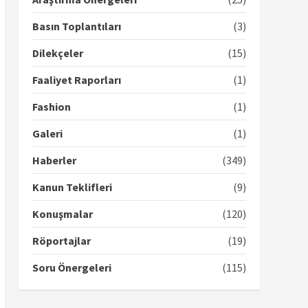
Basın Toplantıları
(3)
Dilekçeler
(15)
Faaliyet Raporları
(1)
Fashion
(1)
Galeri
(1)
Haberler
(349)
Kanun Teklifleri
(9)
Konuşmalar
(120)
Röportajlar
(19)
Soru Önergeleri
(115)