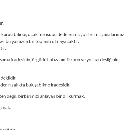
r.
kurulabilirse, ocak mensubu dedelerimiz, pirlerimiz, analarımız
se; bu yalnızca bir toplantı olmayacaktır.
tır.
şama iradesinin, örgütlü hafızanın, ikrarın ve yol kardeşliğinin
değildir.
den rızalıkta buluşabilme iradesidir.
en değil, birbirimizi anlayan bir dil kurmak.
uşmak.
 eşiktir.