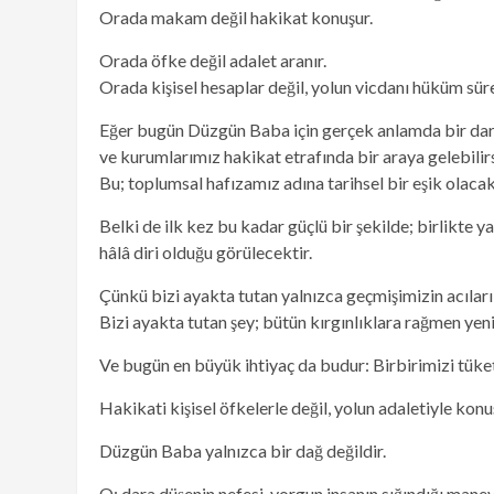
Orada makam değil hakikat konuşur.
Orada öfke değil adalet aranır.
Orada kişisel hesaplar değil, yolun vicdanı hüküm süre
Eğer bugün Düzgün Baba için gerçek anlamda bir dar 
ve kurumlarımız hakikat etrafında bir araya gelebilir
Bu; toplumsal hafızamız adına tarihsel bir eşik olacak
Belki de ilk kez bu kadar güçlü bir şekilde; birlikte ya
hâlâ diri olduğu görülecektir.
Çünkü bizi ayakta tutan yalnızca geçmişimizin acıları 
Bizi ayakta tutan şey; bütün kırgınlıklara rağmen yeni
Ve bugün en büyük ihtiyaç da budur: Birbirimizi tüket
Hakikati kişisel öfkelerle değil, yolun adaletiyle kon
Düzgün Baba yalnızca bir dağ değildir.
O; dara düşenin nefesi, yorgun insanın sığındığı manevi