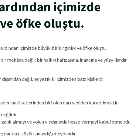
 ardından içimizde
 ve öfke oluştu.
rdından içimizde büyük bir kırgınlık ve öfke oluştu.
bir mekâna değil; bir halkın hafızasına, inancına ve yüzyıllardır
dışarıdan değil, ne yazık ki içimizden bazı kişilerdi.
adim hakikatlerinden biri olan darı yeniden kurabilmektir.
değildir.
rızalık almayı ve yolun vicdanında hesap vermeyi kabul etmektir.
ise; dar da o sözün sınandığı meydandır.