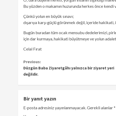
Bu yüzden o makamın huzurunda herkes önce kendi vi
Çünkü yolun en büyük sınavı;
dışarıya karşı güçlü görünmek değil, içeride hakikati, 
Bugün buradan tüm ocak mensubu dedelerimizi, pirler
için dar kurmaya, hakikati büyütmeye ve yolun adalet
Celal Fırat
Continue
Previous:
Düzgün Baba Ziyaretgâhı yalnızca bir ziyaret yeri
Reading
değildir.
Bir yanıt yazın
E-posta adresiniz yayınlanmayacak.
Gerekli alanlar
*