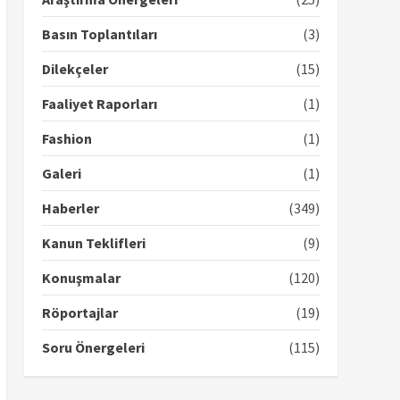
Basın Toplantıları
(3)
Dilekçeler
(15)
Faaliyet Raporları
(1)
Fashion
(1)
Galeri
(1)
Haberler
(349)
Kanun Teklifleri
(9)
Konuşmalar
(120)
Röportajlar
(19)
Soru Önergeleri
(115)