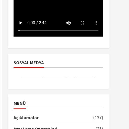
SOSYAL MEDYA
Facebook
Instagram
X
YouTube
TikTok
MENÜ
Açıklamalar
(137)
Araştırma Önergeleri
(25)