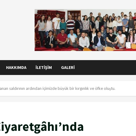
HAKKIMDA
İLETIŞIM
GALERI
n saldırının ardından içimizde büyük bir kırgınlık ve öfke oluştu.
iyaretgâhı’nda