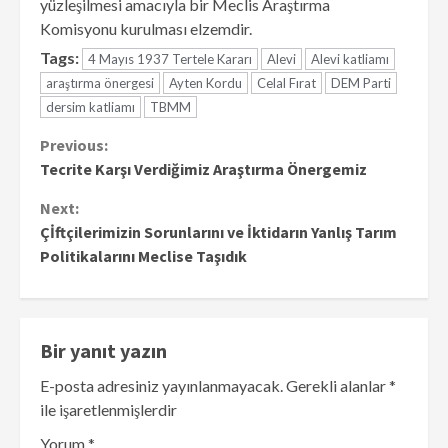
yüzleşilmesi amacıyla bir Meclis Araştırma
Komisyonu kurulması elzemdir.
Tags:
4 Mayıs 1937 Tertele Kararı
Alevi
Alevi katliamı
araştırma önergesi
Ayten Kordu
Celal Fırat
DEM Parti
dersim katliamı
TBMM
Continue
Previous:
Tecrite Karşı Verdiğimiz Araştırma Önergemiz
Reading
Next:
Çİftçilerimizin Sorunlarını ve İktidarın Yanlış Tarım
Politikalarını Meclise Taşıdık
Bir yanıt yazın
E-posta adresiniz yayınlanmayacak.
Gerekli alanlar
*
ile işaretlenmişlerdir
Yorum
*