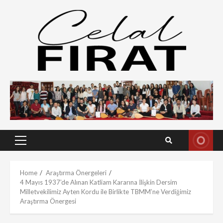
Skip
to
content
Primary
Menu
Home
Araştırma Önergeleri
4 Mayıs 1937’de Alınan Katliam Kararına İlişkin Dersim
Milletvekilimiz Ayten Kordu ile Birlikte TBMM’ne Verdiğimiz
Araştırma Önergesi