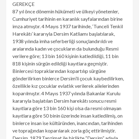
GEREKÇE
87 yıl önce dönemin hükümeti ve ülkeyi yönetenler,
Cumhuriyet tarihinin en karanlık sayfalarından birine
imza atmıştır. 4 Mayıs 1937 tarihinde, ‘Tunceli Tenkil
Harekâtı’ kararıyla Dersim Katliamı başlatılarak,
1938 yılında imha seferberliği sonuçlandırıldı ve
aralarında kadın ve çocukların da bulunduğu Resmi
verilere göre; 13 bin 160 kişinin katledildiği, 11 bin
818 kişinin sürgün edildiği kayıtlara geçmiştir.
Binlercesi topraklarından kopartılıp sürgüne
gönderilirken binlerce Dersim’li çocuk kaybedilirken,
özellikle kız çocuklar evlatlık verilerek ailelerinden
koparılmıştır. 4 Mayıs 1937 yılında Bakanlar Kurulu
kararıyla başlatılan Dersim harekâtı sonucu resmi
kayıtlara göre 13 bin 160 kişi olsa da resmi olmayan
kayıtlara göre 50 binin üzerinde insan katledilmiş, on
binlerce insan ise kültüründen, inancından, tarihinden
ve toprağından koparılarak zorla göç ettirilmiştir.
Dersim, 1879 Tanzimat ile birlikte “Dersim” adıyla