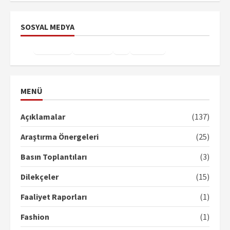
SOSYAL MEDYA
Facebook
Instagram
X
YouTube
TikTok
MENÜ
Açıklamalar
(137)
Araştırma Önergeleri
(25)
Basın Toplantıları
(3)
Dilekçeler
(15)
Faaliyet Raporları
(1)
Fashion
(1)