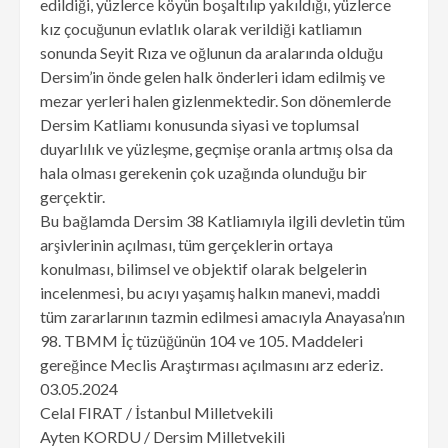
edildiği, yüzlerce köyün boşaltılıp yakıldığı, yüzlerce
kız çocuğunun evlatlık olarak verildiği katliamın
sonunda Seyit Rıza ve oğlunun da aralarında olduğu
Dersim’in önde gelen halk önderleri idam edilmiş ve
mezar yerleri halen gizlenmektedir. Son dönemlerde
Dersim Katliamı konusunda siyasi ve toplumsal
duyarlılık ve yüzleşme, geçmişe oranla artmış olsa da
hala olması gerekenin çok uzağında olunduğu bir
gerçektir.
Bu bağlamda Dersim 38 Katliamıyla ilgili devletin tüm
arşivlerinin açılması, tüm gerçeklerin ortaya
konulması, bilimsel ve objektif olarak belgelerin
incelenmesi, bu acıyı yaşamış halkın manevi, maddi
tüm zararlarının tazmin edilmesi amacıyla Anayasa’nın
98. TBMM İç tüzüğünün 104 ve 105. Maddeleri
gereğince Meclis Araştırması açılmasını arz ederiz.
03.05.2024
Celal FIRAT​ / İstanbul Milletvekili
Ayten KORDU / Dersim Milletvekili