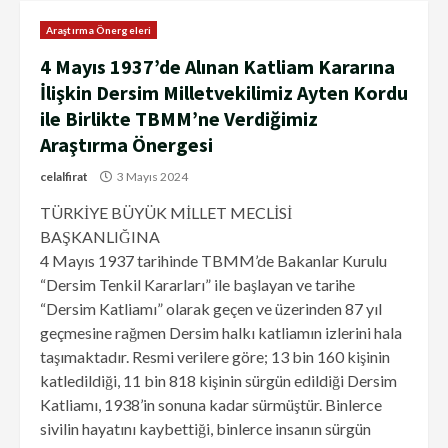
Araştırma Önergeleri
4 Mayıs 1937’de Alınan Katliam Kararına
İlişkin Dersim Milletvekilimiz Ayten Kordu
ile Birlikte TBMM’ne Verdiğimiz
Araştırma Önergesi
celalfirat
3 Mayıs 2024
TÜRKİYE BÜYÜK MİLLET MECLİSİ
BAŞKANLIĞINA
4 Mayıs 1937 tarihinde TBMM’de Bakanlar Kurulu
“Dersim Tenkil Kararları” ile başlayan ve tarihe
“Dersim Katliamı” olarak geçen ve üzerinden 87 yıl
geçmesine rağmen Dersim halkı katliamın izlerini hala
taşımaktadır. Resmi verilere göre; 13 bin 160 kişinin
katledildiği, 11 bin 818 kişinin sürgün edildiği Dersim
Katliamı, 1938’in sonuna kadar sürmüştür. Binlerce
sivilin hayatını kaybettiği, binlerce insanın sürgün