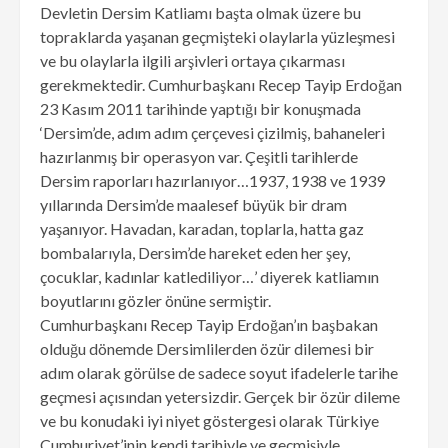
Devletin Dersim Katliamı başta olmak üzere bu
topraklarda yaşanan geçmişteki olaylarla yüzleşmesi
ve bu olaylarla ilgili arşivleri ortaya çıkarması
gerekmektedir. Cumhurbaşkanı Recep Tayip Erdoğan
23 Kasım 2011 tarihinde yaptığı bir konuşmada
‘Dersim’de, adım adım çerçevesi çizilmiş, bahaneleri
hazırlanmış bir operasyon var. Çeşitli tarihlerde
Dersim raporları hazırlanıyor…1937, 1938 ve 1939
yıllarında Dersim’de maalesef büyük bir dram
yaşanıyor. Havadan, karadan, toplarla, hatta gaz
bombalarıyla, Dersim’de hareket eden her şey,
çocuklar, kadınlar katlediliyor…’ diyerek katliamın
boyutlarını gözler önüne sermiştir.
Cumhurbaşkanı Recep Tayip Erdoğan’ın başbakan
olduğu dönemde Dersimlilerden özür dilemesi bir
adım olarak görülse de sadece soyut ifadelerle tarihe
geçmesi açısından yetersizdir. Gerçek bir özür dileme
ve bu konudaki iyi niyet göstergesi olarak Türkiye
Cumhuriyet’inin kendi tarihiyle ve geçmişiyle