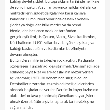
kaldığı devlet şiddeti bu toprakların tarihinde ne ilk ne
de son olmuştur. Yüzyıllar boyunca halklar defalarca
muktedirlerin şiddet dalgalarıyla karşı karşıya
kalmıştır. Cumhuriyet yıllarında da halka yönelik
şiddet ya doğrudan hükümetler ya da resmî
ideolojiden beslenen odaklar tarafından
gerçekleştirilmiştir. Çorum, Maraş, Sivas katliamları,
Kürt halkının 1990’lı yıllarda ve bugün karşı karşıya
kaldığı baskı, zulüm ve katliamlar bu zihniyetin
devamı olmuştur.
Bugün Dersimlilerin talepleri çok açıktır: Katliamla
özdeşleşen ‘Tunceli’ adı değiştirilmeli, ‘Dersim’ adı iade
edilmeli; Seyit Rıza ve arkadaşlarının mezar yerleri
açıklanmalı; 1937-38 döneminde sürgün edilen
Dersimlilerin zararları tazmin edilmeli; ailelerinden
alınarak başkalarına verilen Dersim’in kayıp kızlarının
akıbetleri ortaya çıkarılmalı; Genelkurmay arşivleri
olmak üzere bütün arşivler açılarak tarihi yüzleşme
sağlanmalıdır.