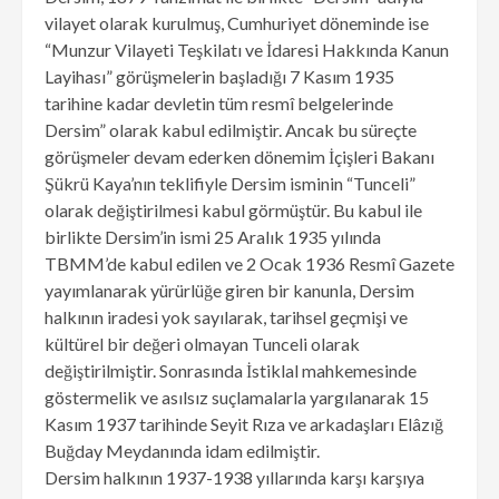
vilayet olarak kurulmuş, Cumhuriyet döneminde ise
“Munzur Vilayeti Teşkilatı ve İdaresi Hakkında Kanun
Layihası” görüşmelerin başladığı 7 Kasım 1935
tarihine kadar devletin tüm resmî belgelerinde
Dersim” olarak kabul edilmiştir. Ancak bu süreçte
görüşmeler devam ederken dönemim İçişleri Bakanı
Şükrü Kaya’nın teklifiyle Dersim isminin “Tunceli”
olarak değiştirilmesi kabul görmüştür. Bu kabul ile
birlikte Dersim’in ismi 25 Aralık 1935 yılında
TBMM’de kabul edilen ve 2 Ocak 1936 Resmî Gazete
yayımlanarak yürürlüğe giren bir kanunla, Dersim
halkının iradesi yok sayılarak, tarihsel geçmişi ve
kültürel bir değeri olmayan Tunceli olarak
değiştirilmiştir. Sonrasında İstiklal mahkemesinde
göstermelik ve asılsız suçlamalarla yargılanarak 15
Kasım 1937 tarihinde Seyit Rıza ve arkadaşları Elâzığ
Buğday Meydanında idam edilmiştir.
Dersim halkının 1937-1938 yıllarında karşı karşıya