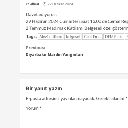
celalfirat
22 Haziran 2024
Davet ediyoruz.
29 Haziran 2024 Cumartesi Saat 13.00 de Cemal Reşi
2 Temmuz Madımak Katliamı Belgeseli özel gösterimi 
Tags:
Alevi katliamı
belgesel
Celal Fırat
DEM Parti
Continue
Previous:
Diyarbakır Mardin Yangınları
Reading
Bir yanıt yazın
E-posta adresiniz yayınlanmayacak.
Gerekli alanlar
*
Yorum
*