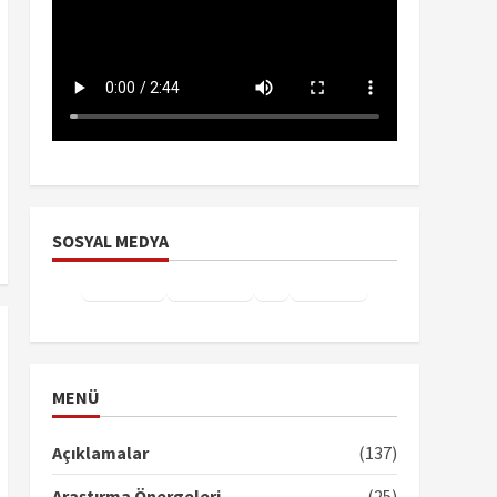
SOSYAL MEDYA
Facebook
Instagram
X
YouTube
TikTok
MENÜ
Açıklamalar
(137)
Araştırma Önergeleri
(25)