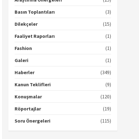
Basın Toplantıları
(3)
Dilekçeler
(15)
Faaliyet Raporları
(1)
Fashion
(1)
Galeri
(1)
Haberler
(349)
Kanun Teklifleri
(9)
Konuşmalar
(120)
Röportajlar
(19)
Soru Önergeleri
(115)