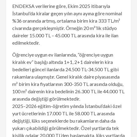
ENDEKSA verilerine göre, Ekim 2025 itibarıyla
İstanbul’da kiralar geçen yılın aynı ayına göre nominal
%36 oranında artmış, ortalama birim kira 333 TL/m²
civarında gerçekleşmiştir. Örneğin 20 m²’lik stüdyo
daireler 15.000 TL – 45.000 TL arasında kira ile ilan
edilmektedir.
Öğrenciye uygun ev ilanlarında, “öğrenciye uygun
kiralık ev” başlığı altında 1+1, 2+1 dairelerin kira
bedelleri güncel ilanlarda 24.500 TL-34.500 TL gibi
rakamlara ulaşmıştır. Genel kiralık daire piyasasında
m² birim kira fiyatlarının 300-350 TL arasında olduğu,
100 m² dairenin kira bedelinin 26.300 TL ile 44.000 TL
arasında değiştiği görülmektedir.
2025–2026 eğitim-öğretim yılında İstanbul’daki özel
yurt ücretlerinin 17.000 TL ile 58.000 TL arasında
değiştiği, lüks seçeneklerde bu rakamların daha da
yukarı çıkabildiği görülmektedir. Özel yurtlarda tek
kişilik odalar 20.000 TL’den başlamakta, lüks yurtlarda