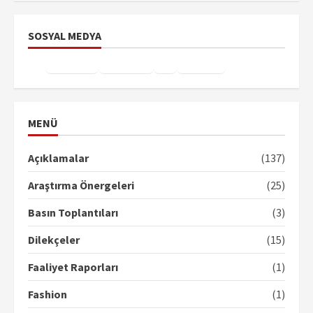
SOSYAL MEDYA
Facebook
Instagram
X
YouTube
TikTok
MENÜ
Açıklamalar
(137)
Araştırma Önergeleri
(25)
Basın Toplantıları
(3)
Dilekçeler
(15)
Faaliyet Raporları
(1)
Fashion
(1)