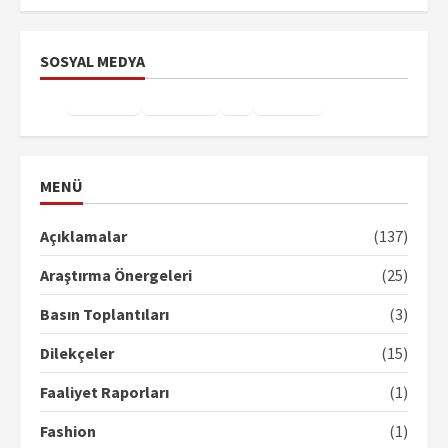
SOSYAL MEDYA
Facebook
Instagram
X
YouTube
TikTok
MENÜ
Açıklamalar
(137)
Araştırma Önergeleri
(25)
Basın Toplantıları
(3)
Dilekçeler
(15)
Faaliyet Raporları
(1)
Fashion
(1)