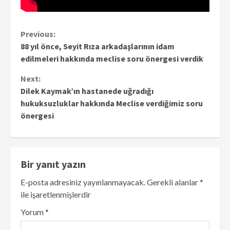
Continue
Previous:
88 yıl önce, Seyit Rıza arkadaşlarının idam
Reading
edilmeleri hakkında meclise soru önergesi verdik
Next:
Dilek Kaymak’ın hastanede uğradığı
hukuksuzluklar hakkında Meclise verdiğimiz soru
önergesi
Bir yanıt yazın
E-posta adresiniz yayınlanmayacak.
Gerekli alanlar
*
ile işaretlenmişlerdir
Yorum
*