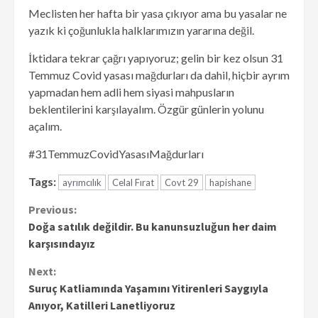
Meclisten her hafta bir yasa çıkıyor ama bu yasalar ne
yazık ki çoğunlukla halklarımızın yararına değil.
İktidara tekrar çağrı yapıyoruz; gelin bir kez olsun 31
Temmuz Covid yasası mağdurları da dahil, hiçbir ayrım
yapmadan hem adli hem siyasi mahpusların
beklentilerini karşılayalım. Özgür günlerin yolunu
açalım.
#31TemmuzCovidYasasıMağdurları
Tags:
ayrımcılık
Celal Fırat
Covt 29
hapishane
Continue
Previous:
Doğa satılık değildir. Bu kanunsuzluğun her daim
Reading
karşısındayız
Next:
Suruç Katliamında Yaşamını Yitirenleri Saygıyla
Anıyor, Katilleri Lanetliyoruz