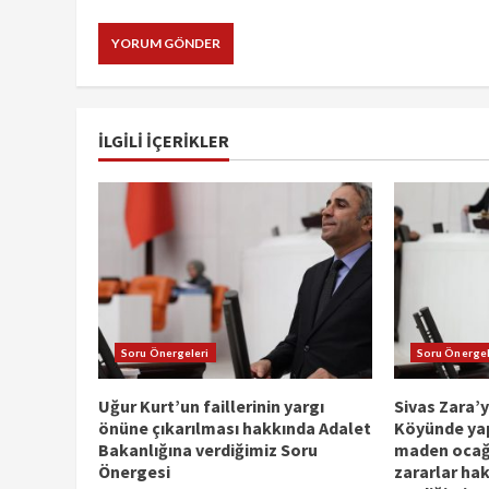
İLGILI IÇERIKLER
Soru Önergeleri
Soru Önergel
Uğur Kurt’un faillerinin yargı
Sivas Zara’y
önüne çıkarılması hakkında Adalet
Köyünde yap
Bakanlığına verdiğimiz Soru
maden ocağı
Önergesi
zararlar ha