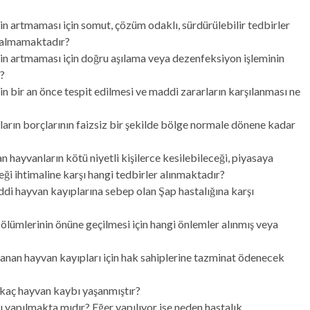
 artmaması için somut, çözüm odaklı, sürdürülebilir tedbirler
m almamaktadır?
n artmaması için doğru aşılama veya dezenfeksiyon işleminin
r?
 bir an önce tespit edilmesi ve maddi zararların karşılanması ne
rın borçlarının faizsiz bir şekilde bölge normale dönene kadar
 hayvanların kötü niyetli kişilerce kesilebileceği, piyasaya
eği ihtimaline karşı hangi tedbirler alınmaktadır?
iddi hayvan kayıplarına sebep olan Şap hastalığına karşı
ölümlerinin önüne geçilmesi için hangi önlemler alınmış veya
aşanan hayvan kayıpları için hak sahiplerine tazminat ödenecek
ş, kaç hayvan kaybı yaşanmıştır?
ı yapılmakta mıdır? Eğer yapılıyor ise neden hastalık