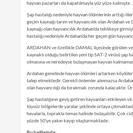
hayvan pazarları da kapatılmayla yüz yüze kalmıştır.
Şap hastalığı nedeniyle hayvan ölümlerinin arttığı 
geçim kaynağı tarım ve hayvancılık olan Ardahan ve D
kaynağı olan hayvancılık Ardahan’da tehlikeye girmişt
hastalığı nedeniyle Ardahan’da her geçen gün hayvan
ARDAHAN ve özellikle DAMAL ilçesinde görülen ve çok 
kaynaklı olduğu belirtilen yeni tip SAT-2 virüsü şap 
olmasına ve neredeyse bulaşmayan hayvan kalmaması
Ardahan genelinde hayvan ölümleri artarken köylüler z
talep etmektedir. Gerekli önlemler alınmazsa Ardahan
olan hayvancılığı da bırakmak zorunda kalacaktır. Ür
Şap hastalığının geviş getiren hayvanları etkileyen vi
tüysüz bölgelerde yaralar şeklinde ortaya çıkmaktadı
havalarla, toprakla temas halinde bulaşabilir. Çok c
yüzde 50’ye yakın kayıp oluşturmaktadır.
Bu bağlamda;