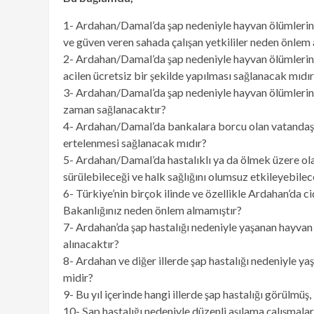
1- Ardahan/Damal’da şap nedeniyle hayvan ölümlerinin
ve güven veren sahada çalışan yetkililer neden önle
2- Ardahan/Damal’da şap nedeniyle hayvan ölümlerini
acilen ücretsiz bir şekilde yapılması sağlanacak mıdı
3- Ardahan/Damal’da şap nedeniyle hayvan ölümlerinin
zaman sağlanacaktır?
4- Ardahan/Damal’da bankalara borcu olan vatandaşla
ertelenmesi sağlanacak mıdır?
5- Ardahan/Damal’da hastalıklı ya da ölmek üzere olan
sürülebileceği ve halk sağlığını olumsuz etkileyebilec
6- Türkiye’nin birçok ilinde ve özellikle Ardahan’da c
Bakanlığınız neden önlem almamıştır?
7- Ardahan’da şap hastalığı nedeniyle yaşanan hayvan 
alınacaktır?
8- Ardahan ve diğer illerde şap hastalığı nedeniyle y
midir?
9- Bu yıl içerinde hangi illerde şap hastalığı görülmü
10- Şap hastalığı nedeniyle düzenli aşılama çalışmalar