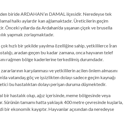
illerden biride ARDAHAN’ın DAMAL ilçesidir. Neredeyse tek
amal halkı aylardır kan ağlamaktadır. Üreticilerin geçim
ir. Önceki yıllarda da Ardahan’da yaşanan çiçek ve brusella
cılık yapmak zorlaşmaktadır.
hızlı bir şekilde yayılma özelliğine sahip, yetkililerce İran
hastalığı, aradan geçen bu kadar zamana, onca hayvanın telef
nı rağmen bölge kaderlerine terkedilmiş durumdadır.
ararlarının karşılanması ve yetkililerin acilen önlem almasını
’da vatandaş göç ve işsizlikten dolayı sadece geçim kaynağı
etici bu hastalıktan dolayı perişan duruma düşmektedir.
ral bir hastalık olup, ağız içerisinde, meme bölgesinde veya
r. Sürünün tamamı hatta yaklaşık 400 metre çevresinde kuşlarla,
iddi bir ekonomik kayıptır. Hayvanlar açısından da neredeyse