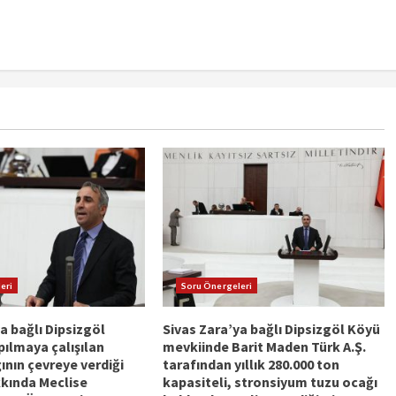
eri
Soru Önergeleri
a bağlı Dipsizgöl
Sivas Zara’ya bağlı Dipsizgöl Köyü
ılmaya çalışılan
mevkiinde Barit Maden Türk A.Ş.
nın çevreye verdiği
tarafından yıllık 280.000 ton
kkında Meclise
kapasiteli, stronsiyum tuzu ocağı