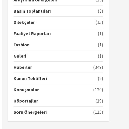
Basın Toplantıları
(3)
Dilekçeler
(15)
Faaliyet Raporları
(1)
Fashion
(1)
Galeri
(1)
Haberler
(349)
Kanun Teklifleri
(9)
Konuşmalar
(120)
Röportajlar
(19)
Soru Önergeleri
(115)