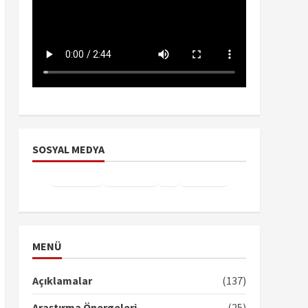
SOSYAL MEDYA
Facebook
Instagram
X
YouTube
TikTok
MENÜ
Açıklamalar
(137)
Araştırma Önergeleri
(25)